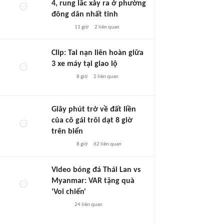
4, rung lắc xảy ra ở phường
đông dân nhất tỉnh
11 giờ
2
liên quan
Clip: Tai nạn liên hoàn giữa
3 xe máy tại giao lộ
8 giờ
2
liên quan
Giây phút trở về đất liền
của cô gái trôi dạt 8 giờ
trên biển
8 giờ
62
liên quan
Video bóng đá Thái Lan vs
Myanmar: VAR tặng quà
'Voi chiến'
24
liên quan