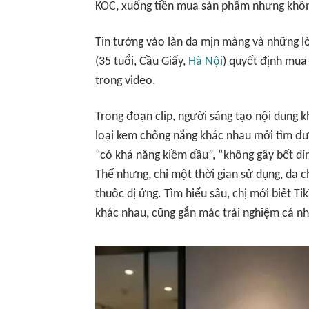
KOC, xuống tiền mua sản phẩm nhưng khô
Tin tưởng vào làn da mịn màng và những lờ
(35 tuổi, Cầu Giấy,
Hà Nội
) quyết định mua
trong video.
Trong đoạn clip, người sáng tạo nội dung k
loại kem chống nắng khác nhau mới tìm đư
“có khả năng kiềm dầu”, “không gây bết dí
Thế nhưng, chỉ một thời gian sử dụng, da c
thuốc dị ứng. Tìm hiểu sâu, chị mới biết T
khác nhau, cũng gắn mác trải nghiệm cá n