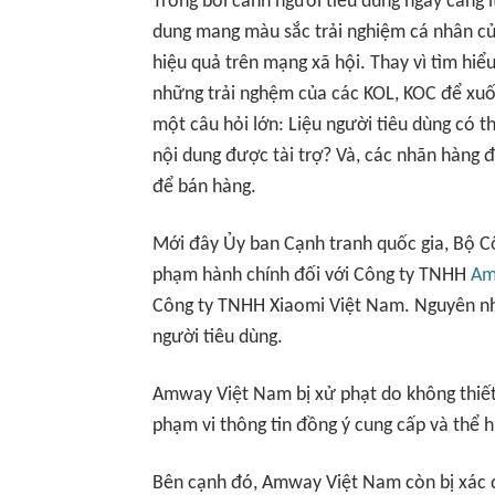
Trong bối cảnh người tiêu dùng ngày càng 
dung mang màu sắc trải nghiệm cá nhân của
hiệu quả trên mạng xã hội. Thay vì tìm hiể
những trải nghệm của các KOL, KOC để xuố
một câu hỏi lớn: Liệu người tiêu dùng có t
nội dung được tài trợ? Và, các nhãn hàng đ
để bán hàng.
Mới đây Ủy ban Cạnh tranh quốc gia, Bộ C
phạm hành chính đối với Công ty TNHH
Am
Công ty TNHH Xiaomi Việt Nam. Nguyên nh
người tiêu dùng.
Amway Việt Nam bị xử phạt do không thiết
phạm vi thông tin đồng ý cung cấp và thể 
Bên cạnh đó, Amway Việt Nam còn bị xác đ