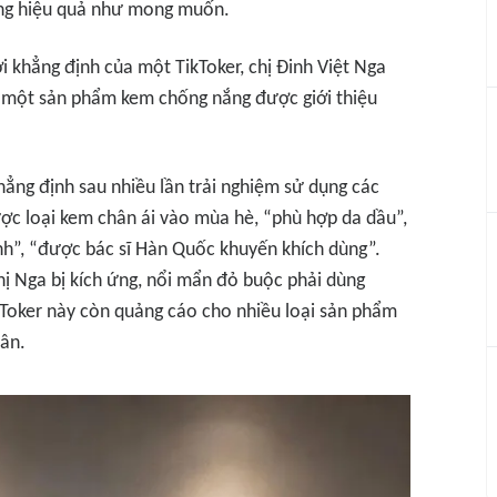
ng hiệu quả như mong muốn.
i khẳng định của một TikToker, chị Đinh Việt Nga
 một sản phẩm kem chống nắng được giới thiệu
hẳng định sau nhiều lần trải nghiệm sử dụng các
ợc loại kem chân ái vào mùa hè, “phù hợp da dầu”,
nh”, “được bác sĩ Hàn Quốc khuyến khích dùng”.
hị Nga bị kích ứng, nổi mẩn đỏ buộc phải dùng
ikToker này còn quảng cáo cho nhiều loại sản phẩm
hân.