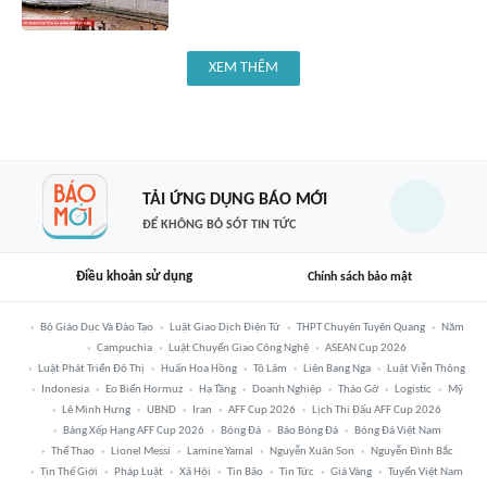
XEM THÊM
TẢI ỨNG DỤNG BÁO MỚI
ĐỂ KHÔNG BỎ SÓT TIN TỨC
Điều khoản sử dụng
Chính sách bảo mật
Bộ Giáo Dục Và Đào Tạo
Luật Giao Dịch Điện Tử
THPT Chuyên Tuyên Quang
Năm
Campuchia
Luật Chuyển Giao Công Nghệ
ASEAN Cup 2026
Luật Phát Triển Đô Thị
Huấn Hoa Hồng
Tô Lâm
Liên Bang Nga
Luật Viễn Thông
Indonesia
Eo Biển Hormuz
Hạ Tầng
Doanh Nghiệp
Tháo Gỡ
Logistic
Mỹ
Lê Minh Hưng
UBND
Iran
AFF Cup 2026
Lịch Thi Đấu AFF Cup 2026
Bảng Xếp Hạng AFF Cup 2026
Bóng Đá
Báo Bóng Đá
Bóng Đá Việt Nam
Thể Thao
Lionel Messi
Lamine Yamal
Nguyễn Xuân Son
Nguyễn Đình Bắc
Tin Thế Giới
Pháp Luật
Xã Hội
Tin Bão
Tin Tức
Giá Vàng
Tuyển Việt Nam