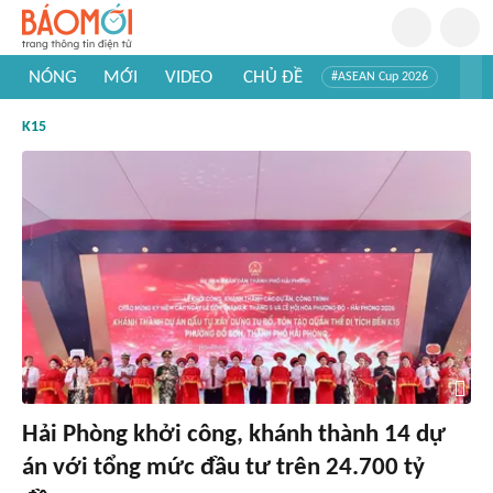
NÓNG
MỚI
VIDEO
CHỦ ĐỀ
#ASEAN Cup 2026
#Trí tuệ nhân tạo
#Mỹ - Iran
#Khám phá Việt Nam
K15
#Khám phá thế giới
Hải Phòng khởi công, khánh thành 14 dự
án với tổng mức đầu tư trên 24.700 tỷ