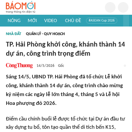
NÓNG
MỚI
VIDEO
CHỦ ĐỀ
#ASEAN Cup 2026
#Tuyển sinh đại học 2026
#Trí tuệ nhân tạo
#Mỹ - Iran
NHÀ ĐẤT
QUẢN LÝ - QUY HOẠCH
#Khám phá Việt Nam
#Khám phá thế giới
TP. Hải Phòng khởi công, khánh thành 14
dự án, công trình trọng điểm
14/5/2026
Gốc
Sáng 14/5, UBND TP. Hải Phòng đã tổ chức Lễ khởi
công, khánh thành 14 dự án, công trình chào mừng
kỷ niệm các ngày lễ lớn tháng 4, tháng 5 và Lễ hội
Hoa phượng đỏ 2026.
Điểm cầu chính buổi lễ được tổ chức tại Dự án đầu tư
xây dựng tu bổ, tôn tạo quần thể di tích bến K15,