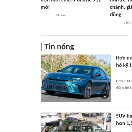
hơn một chiếc Porsche 911
mã lực, n
mới
chảnh, giá
đồng
33 phút
6 phú
Tin nóng
Hơn nửa
hồ kỹ t
Hơn 500.0
đồng hồ k
SUV hạ
hơn 1,
1