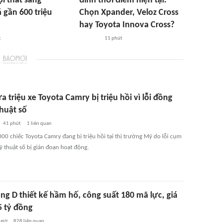
ội thất sang
đình thời điểm hiện tại:
 gần 600 triệu
Chọn Xpander, Veloz Cross
hay Toyota Innova Cross?
t
11 phút
 triệu xe Toyota Camry bị triệu hồi vì lỗi đồng
huật số
41 phút
1
liên quan
00 chiếc Toyota Camry đang bị triệu hồi tại thị trường Mỹ do lỗi cụm
ỹ thuật số bị gián đoạn hoạt động.
ng D thiết kế hầm hố, công suất 180 mã lực, giá
5 tỷ đồng
 giờ
828
liên quan