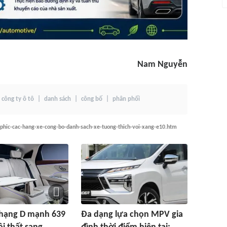
Nam Nguyễn
công ty ô tô
danh sách
công bố
phân phối
phic-cac-hang-xe-cong-bo-danh-sach-xe-tuong-thich-voi-xang-e10.htm
 hạng D mạnh 639
Đa dạng lựa chọn MPV gia