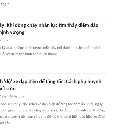
háng 9.
ây: Khi dòng chảy nhân lực tìm thấy điểm đảo
thịnh vượng
ên quan
p kỷ qua, những đoàn người miền Tây nối đuôi nhau lên thành phố
 lễ, Tết đã thành hình ảnh quen thuộc.
nh 'độ' xe đạp điện để tăng tốc: Cách phụ huynh
iết sớm
0 giờ
68
liên quan
 học sinh tự ý "độ" (chế) xe đạp điện để tăng tốc tiềm ẩn nhiều nguy
 toàn giao thông, chập cháy và tai nạn. Do đó, phụ huynh cần thường
m tra phương tiện con sử dụng để kịp thời phát hiện dấu hiệu xe đã bị
kết cấu.