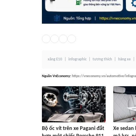
xăng E10
infographic
tương thích
hãng xe
Nguồn
VnEconomy
:
https://vneconomy.vn/automotive/infogra
Bộ ốc vít trên xe Pagani đắt
Xe sedan