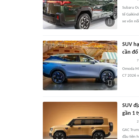
Subaru Ou
tế Gaikin
xe vốn nổ
SUV hạ
cần đổ
7
Omoda Mal
C7 2026 v
SUV địa
gần 1 
2
GAC Trump
đầu tiên h