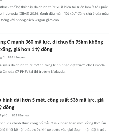
tback thế hệ thứ bảy đã chính thức xuất hiện tại Triển lãm Ô tô Quốc
do Indonesia (GIIAS) 2026, đánh dấu màn "lột xác" đáng chú ý của mẫu
i tiếng với phong cách wagon gầm cao.
ng C mạnh 360 mã lực, di chuyển 95km không
 xăng, giá hơn 1 tỷ đồng
 giờ
828
liên quan
aysia đã chính thức mở chương trình nhận đặt trước cho Omoda
à Omoda C7 PHEV tại thị trường Malaysia.
 hình dài hơn 5 mét, công suất 536 mã lực, giá
tỷ đồng
7 phút
828
liên quan
chi đã chính thức công bố mẫu Yue 7 hoàn toàn mới, đồng thời lần
é lộ thiết kế nội thất trước khi xe bước vào giai đoạn nhận đặt trước