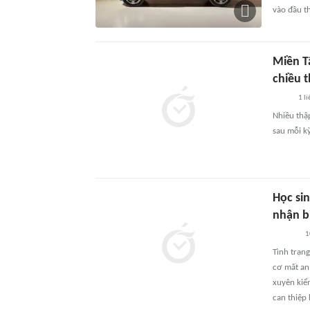
vào đầu t
Miền T
chiều 
1
li
Nhiều thậ
sau mỗi kỳ
Học si
nhận b
1
Tình trạng
cơ mất an
xuyên kiể
can thiệp 