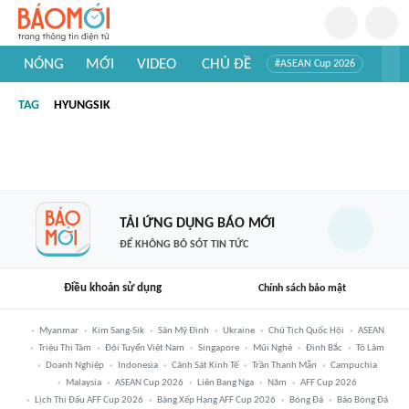
NÓNG
MỚI
VIDEO
CHỦ ĐỀ
#ASEAN Cup 2026
#Trí tuệ nhân tạo
#Mỹ - Iran
#Khám phá Việt Nam
TAG
HYUNGSIK
#Khám phá thế giới
TẢI ỨNG DỤNG BÁO MỚI
ĐỂ KHÔNG BỎ SÓT TIN TỨC
Điều khoản sử dụng
Chính sách bảo mật
Myanmar
Kim Sang-Sik
Sân Mỹ Đình
Ukraine
Chủ Tịch Quốc Hội
ASEAN
Triệu Thị Tâm
Đội Tuyển Việt Nam
Singapore
Mũi Nghê
Đình Bắc
Tô Lâm
Doanh Nghiệp
Indonesia
Cảnh Sát Kinh Tế
Trần Thanh Mẫn
Campuchia
Malaysia
ASEAN Cup 2026
Liên Bang Nga
Năm
AFF Cup 2026
Lịch Thi Đấu AFF Cup 2026
Bảng Xếp Hạng AFF Cup 2026
Bóng Đá
Báo Bóng Đá