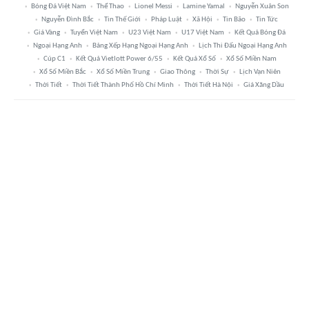
Bóng Đá Việt Nam
Thể Thao
Lionel Messi
Lamine Yamal
Nguyễn Xuân Son
Nguyễn Đình Bắc
Tin Thế Giới
Pháp Luật
Xã Hội
Tin Bão
Tin Tức
Giá Vàng
Tuyển Việt Nam
U23 Việt Nam
U17 Việt Nam
Kết Quả Bóng Đá
Ngoại Hạng Anh
Bảng Xếp Hạng Ngoại Hạng Anh
Lịch Thi Đấu Ngoại Hạng Anh
Cúp C1
Kết Quả Vietlott Power 6/55
Kết Quả Xổ Số
Xổ Số Miền Nam
Xổ Số Miền Bắc
Xổ Số Miền Trung
Giao Thông
Thời Sự
Lịch Vạn Niên
Thời Tiết
Thời Tiết Thành Phố Hồ Chí Minh
Thời Tiết Hà Nội
Giá Xăng Dầu