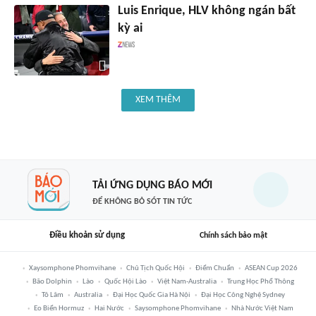
Luis Enrique, HLV không ngán bất
kỳ ai
XEM THÊM
TẢI ỨNG DỤNG BÁO MỚI
ĐỂ KHÔNG BỎ SÓT TIN TỨC
Điều khoản sử dụng
Chính sách bảo mật
Xaysomphone Phomvihane
Chủ Tịch Quốc Hội
Điểm Chuẩn
ASEAN Cup 2026
Bão Dolphin
Lào
Quốc Hội Lào
Việt Nam-Australia
Trung Học Phổ Thông
Tô Lâm
Australia
Đại Học Quốc Gia Hà Nội
Đại Học Công Nghệ Sydney
Eo Biển Hormuz
Hai Nước
Saysomphone Phomvihane
Nhà Nước Việt Nam