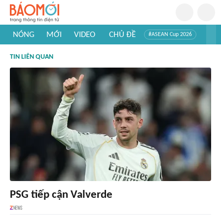
NÓNG
MỚI
VIDEO
CHỦ ĐỀ
#ASEAN Cup 2026
#Trí tuệ nhân tạo
#Mỹ - Iran
#Khám phá Việt Nam
TIN LIÊN QUAN
#Khám phá thế giới
PSG tiếp cận Valverde