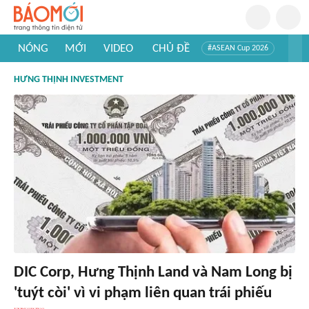
NÓNG
MỚI
VIDEO
CHỦ ĐỀ
#ASEAN Cup 2026
#Trí tuệ nhân tạo
#Mỹ - Iran
#Khám phá Việt Nam
HƯNG THỊNH INVESTMENT
#Khám phá thế giới
DIC Corp, Hưng Thịnh Land và Nam Long bị
'tuýt còi' vì vi phạm liên quan trái phiếu