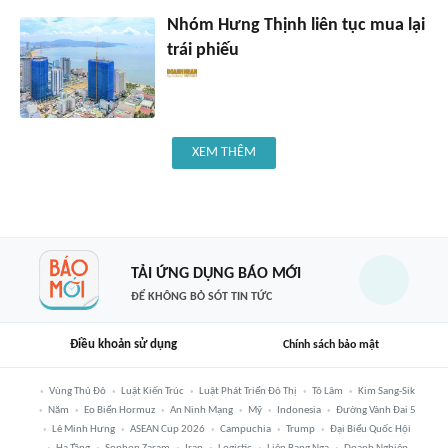
Nhóm Hưng Thịnh liên tục mua lại
trái phiếu
XEM THÊM
TẢI ỨNG DỤNG BÁO MỚI
ĐỂ KHÔNG BỎ SÓT TIN TỨC
Điều khoản sử dụng
Chính sách bảo mật
Vùng Thủ Đô
Luật Kiến Trúc
Luật Phát Triển Đô Thị
Tô Lâm
Kim Sang-Sik
Năm
Eo Biển Hormuz
An Ninh Mạng
Mỹ
Indonesia
Đường Vành Đai 5
Lê Minh Hưng
ASEAN Cup 2026
Campuchia
Trump
Đại Biểu Quốc Hội