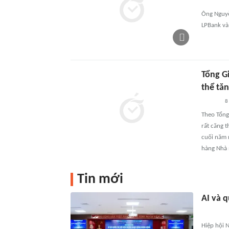
Ông Nguyễ
LPBank và 
Tổng G
thể tă
8
Theo Tổng
rất căng 
cuối năm 
hàng Nhà
Tin mới
AI và q
Hiệp hội N