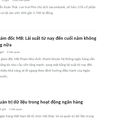
10 giờ
1286
liên quan
n Xuân Thái, con trai Phó chủ tịch Sacombank, sở hữu 15% cổ phần
có tài sản ước tính gần 5.700 tỷ đồng.
iám đốc MB: Lãi suất từ nay đến cuối năm không
ng nữa
 giờ
4
liên quan
 giám đốc MB Phạm Như Ánh, thanh khoản hệ thống ngân hàng vẫn
thẳng do nhu cầu vốn tăng mạnh, song mặt bằng lãi suất từ nay đến
nhiều khả năng sẽ đi ngang theo định hướng điều hành của Ngân
 nước.
uản trị dữ liệu trong hoạt động ngân hàng
5 giờ
1
liên quan
gân hàng Việt Nam đã tổ chức Hội thảo 'AI và quản trị dữ liệu trong