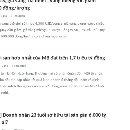
-8, giá vàng 'hạ nhiệt', vàng miếng SJC giảm
0 đồng/lượng
10 giờ
2
liên quan
iá vàng thế giới rời mốc 4.300 USD/ounce, giá vàng trong nước chiều
quay đầu giảm, giá vàng miếng SJC được Công ty SJC, PNJ và Phú Quý
 600.000 đồng/lượng cả 2 chiều mua và bán.
i sản hợp nhất của MB đạt trên 1,7 triệu tỷ đồng
5 giờ
4
liên quan
, tại Hà Nội, Ngân hàng Thương mại cổ phần Quân đội (MB) tổ chức
nhà đầu tư, cập nhật kết quả kinh doanh 6 tháng đầu năm và định
h doanh 6 tháng cuối năm 2026. Tổng giám đốc MB Phạm Như Ánh
i nghị.
] Doanh nhân 23 tuổi sở hữu tài sản gần 6.000 tỷ
 ai?