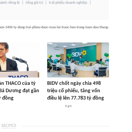
hành riêng lẻ
tổng giá trị
trái phiếu doanh nghiệp
hon-1400-ty-dong-trai-phieu-duoc-mua-lai-truoc-han-trong-tuan-dau-thang-
sản THACO của tỷ
BIDV chốt ngày chia 498
Bá Dương đạt gần
triệu cổ phiếu, tăng vốn
ỷ đồng
điều lệ lên 77.783 tỷ đồng
8 giờ