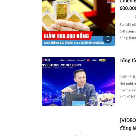
Chiều 6
600.00
Sau khi g
6-8 cũng 
cùng giảm
Tổng tà
Chiều 6-8
Hội nghị 
hướng kin
chủ trì hộ
[VIDEO
đồng là