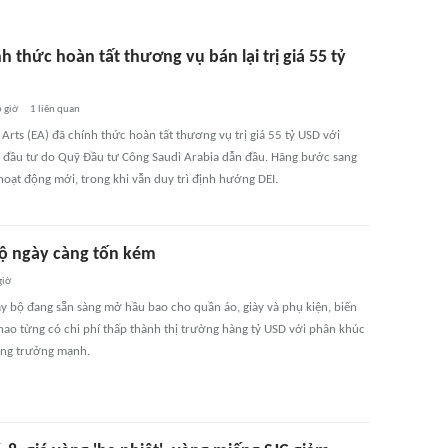
h thức hoàn tất thương vụ bán lại trị giá 55 tỷ
6 giờ
1
liên quan
 Arts (EA) đã chính thức hoàn tất thương vụ trị giá 55 tỷ USD với
đầu tư do Quỹ Đầu tư Công Saudi Arabia dẫn đầu. Hãng bước sang
hoạt động mới, trong khi vẫn duy trì định hướng DEI.
ộ ngày càng tốn kém
giờ
y bộ đang sẵn sàng mở hầu bao cho quần áo, giày và phụ kiện, biến
hao từng có chi phí thấp thành thị trường hàng tỷ USD với phân khúc
ăng trưởng mạnh.