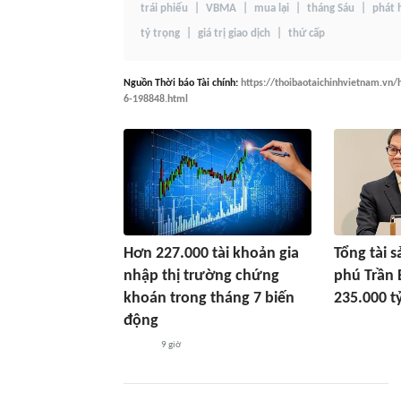
trái phiếu
VBMA
mua lại
tháng Sáu
phát 
tỷ trọng
giá trị giao dịch
thứ cấp
Nguồn
Thời báo Tài chính
:
https://thoibaotaichinhvietnam.vn/
6-198848.html
Hơn 227.000 tài khoản gia
Tổng tài 
nhập thị trường chứng
phú Trần 
khoán trong tháng 7 biến
235.000 t
động
9 giờ