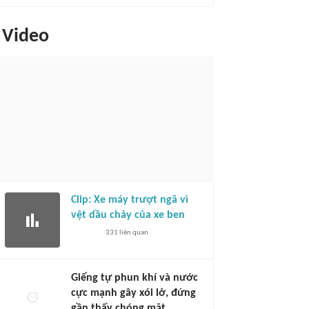
Video
Clip: Xe máy trượt ngã vì
vệt dầu chảy của xe ben
331
liên quan
Giếng tự phun khí và nước
cực mạnh gây xói lở, đứng
gần thấy chóng mặt