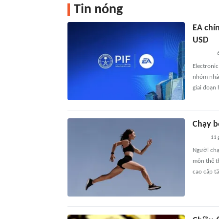
Tin nóng
EA chín
USD
Electronic
nhóm nhà 
giai đoạn 
Chạy b
11 
Người chạ
môn thể t
cao cấp t