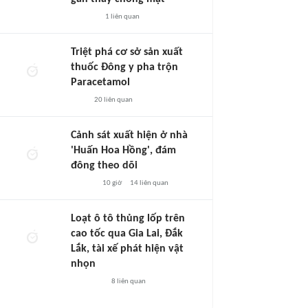
1
liên quan
Triệt phá cơ sở sản xuất
thuốc Đông y pha trộn
Paracetamol
20
liên quan
Cảnh sát xuất hiện ở nhà
'Huấn Hoa Hồng', đám
đông theo dõi
10 giờ
14
liên quan
Loạt ô tô thủng lốp trên
cao tốc qua Gia Lai, Đắk
Lắk, tài xế phát hiện vật
nhọn
8
liên quan