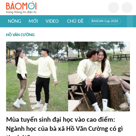
NÓNG
MỚI
VIDEO
CHỦ ĐỀ
#ASEAN Cup 2026
#Trí tuệ nhân tạo
#Mỹ - Iran
#Khám phá Việt Nam
HỒ VĂN CƯỜNG
#Khám phá thế giới
Mùa tuyển sinh đại học vào cao điểm:
Ngành học của bà xã Hồ Văn Cường có gì