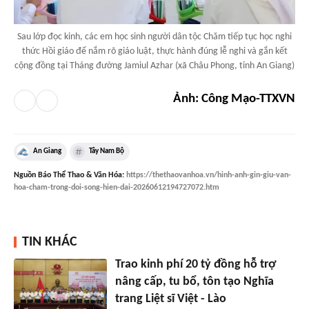
Sau lớp đọc kinh, các em học sinh người dân tộc Chăm tiếp tục học nghi
thức Hồi giáo để nắm rõ giáo luật, thực hành đúng lễ nghi và gắn kết
cộng đồng tại Tháng đường Jamiul Azhar (xã Châu Phong, tỉnh An Giang)
Ảnh: Công Mạo-TTXVN
An Giang
Tây Nam Bộ
Nguồn
Báo Thể Thao & Văn Hóa
:
https://thethaovanhoa.vn/hinh-anh-gin-giu-van-
hoa-cham-trong-doi-song-hien-dai-20260612194727072.htm
TIN KHÁC
Trao kinh phí 20 tỷ đồng hỗ trợ
nâng cấp, tu bổ, tôn tạo Nghĩa
trang Liệt sĩ Việt - Lào