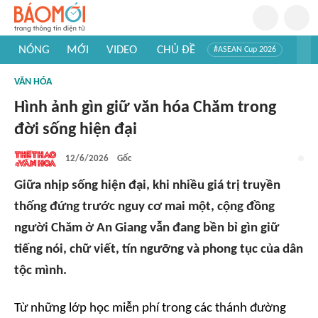
NÓNG
MỚI
VIDEO
CHỦ ĐỀ
#ASEAN Cup 2026
#Trí tuệ nhân tạo
#Mỹ - Iran
#Khám phá Việt Nam
VĂN HÓA
#Khám phá thế giới
Hình ảnh gìn giữ văn hóa Chăm trong
đời sống hiện đại
12/6/2026
Gốc
Giữa nhịp sống hiện đại, khi nhiều giá trị truyền
thống đứng trước nguy cơ mai một, cộng đồng
người Chăm ở An Giang vẫn đang bền bỉ gìn giữ
tiếng nói, chữ viết, tín ngưỡng và phong tục của dân
tộc mình.
Từ những lớp học miễn phí trong các thánh đường