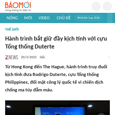
NÓNG
MỚI
VIDEO
CHỦ ĐỀ
#ASEAN Cup 2026
#Trí tuệ nhân tạo
#Mỹ - Iran
#Khám phá Việt Nam
THẾ GIỚI
#Khám phá thế giới
Hành trình bắt giữ đầy kịch tính với cựu
Tổng thống Duterte
20/3/2025
Gốc
Từ Hong Kong đến The Hague, hành trình truy đuổi
kịch tính đưa Rodrigo Duterte, cựu Tổng thống
Philippines, đối mặt công lý quốc tế vì chiến dịch
chống ma túy đẫm máu.