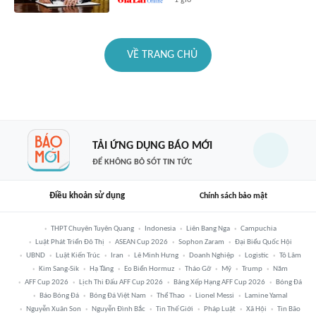
1 giờ
VỀ TRANG CHỦ
TẢI ỨNG DỤNG BÁO MỚI
ĐỂ KHÔNG BỎ SÓT TIN TỨC
Điều khoản sử dụng
Chính sách bảo mật
THPT Chuyên Tuyên Quang
Indonesia
Liên Bang Nga
Campuchia
Luật Phát Triển Đô Thị
ASEAN Cup 2026
Sophon Zaram
Đại Biểu Quốc Hội
UBND
Luật Kiến Trúc
Iran
Lê Minh Hưng
Doanh Nghiệp
Logistic
Tô Lâm
Kim Sang-Sik
Hạ Tầng
Eo Biển Hormuz
Tháo Gỡ
Mỹ
Trump
Năm
AFF Cup 2026
Lịch Thi Đấu AFF Cup 2026
Bảng Xếp Hạng AFF Cup 2026
Bóng Đá
Báo Bóng Đá
Bóng Đá Việt Nam
Thể Thao
Lionel Messi
Lamine Yamal
Nguyễn Xuân Son
Nguyễn Đình Bắc
Tin Thế Giới
Pháp Luật
Xã Hội
Tin Bão