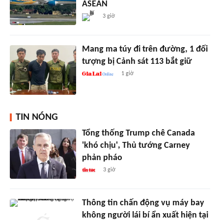
ASEAN
3 giờ
Mang ma túy đi trên đường, 1 đối
tượng bị Cảnh sát 113 bắt giữ
1 giờ
TIN NÓNG
Tổng thống Trump chê Canada
'khó chịu', Thủ tướng Carney
phản pháo
3 giờ
Thông tin chấn động vụ máy bay
không người lái bí ẩn xuất hiện tại