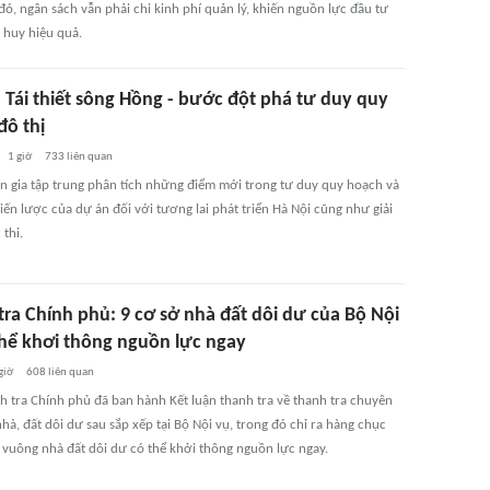
đó, ngân sách vẫn phải chi kinh phí quản lý, khiến nguồn lực đầu tư
 huy hiệu quả.
: Tái thiết sông Hồng - bước đột phá tư duy quy
đô thị
1 giờ
733
liên quan
n gia tập trung phân tích những điểm mới trong tư duy quy hoạch và
iến lược của dự án đối với tương lai phát triển Hà Nội cũng như giải
thi.
tra Chính phủ: 9 cơ sở nhà đất dôi dư của Bộ Nội
thể khơi thông nguồn lực ngay
giờ
608
liên quan
h tra Chính phủ đã ban hành Kết luận thanh tra về thanh tra chuyên
hà, đất dôi dư sau sắp xếp tại Bộ Nội vụ, trong đó chỉ ra hàng chục
 vuông nhà đất dôi dư có thể khởi thông nguồn lực ngay.