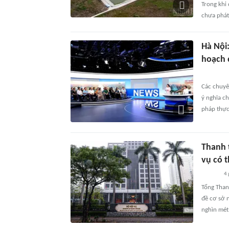
Trong khi 
chưa phát
Hà Nội
hoạch 
Các chuyê
ý nghĩa ch
pháp thực 
Thanh 
vụ có 
4 
Tổng Than
đề cơ sở n
nghìn mét