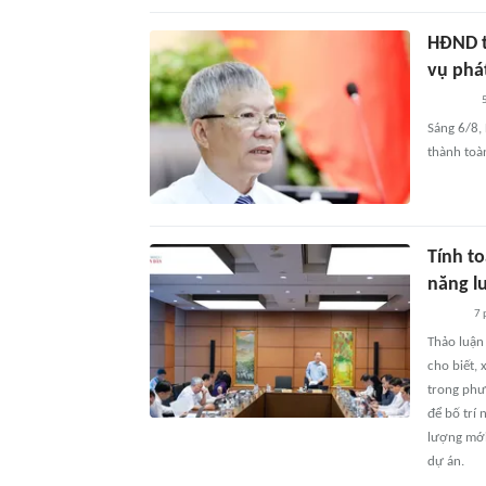
HĐND t
vụ phá
Sáng 6/8,
thành toà
Tính t
năng l
7 
Thảo luận
cho biết, 
trong phư
để bố trí
lượng mới 
dự án.