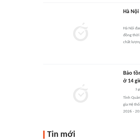
Hà Nội
Hà Nội đa
đồng thời 
chất lượn
Bảo tồ
ở 14 gi
3 g
Tỉnh Quản
gia Hệ thố
2026 - 20
Tin mới