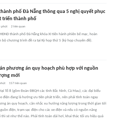
hành phố Đà Nẵng thông qua 5 nghị quyết phục
t triển thành phố
5 phút
2
liên quan
 HĐND thành phố Đà Nẵng khóa XI tiến hành phiên bế mạc, hoàn
n bộ chương trình đề ra tại Kỳ họp thứ 5 (kỳ họp chuyên đề).
oán phương án quy hoạch phù hợp với nguồn
ượng mới
phút
157
liên quan
 tại Tổ 8 (gồm Đoàn ĐBQH các tỉnh Bắc Ninh, Cà Mau), các đại biểu
xe điện đang là hướng ưu tiên phát triển, nên phải tính toán ngay
ơng án quy hoạch, cân nhắc xu hướng năng lượng trong thời gian tới
 nguồn điện, trạm sạc điện cho các xe điện và nếu có nguồn năng
thì sẽ như thế nào. Phải tính toán dài hơi, khai thác tối ưu hiệu quả