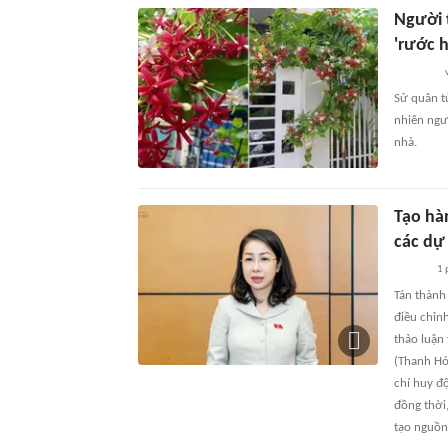
Người 
'rước 
Sử quân t
nhiên ngư
nhà.
Tạo hà
các dự
1 
Tán thành
điều chỉn
thảo luận
(Thanh Hóa
chí huy đ
đồng thời,
tạo nguồn