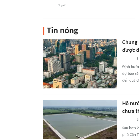
2 giờ
Tin nóng
Chung 
được đị
3
Định hướn
dự báo sẽ
đến quỹ đ
Hồ nướ
chưa t
3
Sau hơn 2
phố Cần T