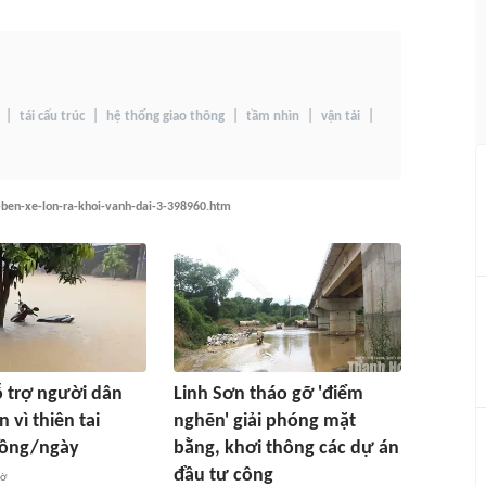
tái cấu trúc
hệ thống giao thông
tầm nhìn
vận tải
t-ben-xe-lon-ra-khoi-vanh-dai-3-398960.htm
ỗ trợ người dân
Linh Sơn tháo gỡ 'điểm
n vì thiên tai
nghẽn' giải phóng mặt
đồng/ngày
bằng, khơi thông các dự án
đầu tư công
iờ