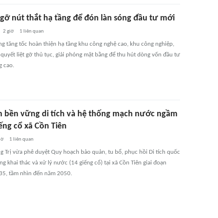
 gỡ nút thắt hạ tầng để đón làn sóng đầu tư mới
2 giờ
1
liên quan
ng tăng tốc hoàn thiện hạ tầng khu công nghệ cao, khu công nghiệp,
quyết liệt gỡ thủ tục, giải phóng mặt bằng để thu hút dòng vốn đầu tư
g cao.
n bền vững di tích và hệ thống mạch nước ngầm
ếng cổ xã Cồn Tiên
iờ
1
liên quan
g Trị vừa phê duyệt Quy hoạch bảo quản, tu bổ, phục hồi Di tích quốc
ng khai thác và xử lý nước (14 giếng cổ) tại xã Cồn Tiên giai đoạn
35, tầm nhìn đến năm 2050.