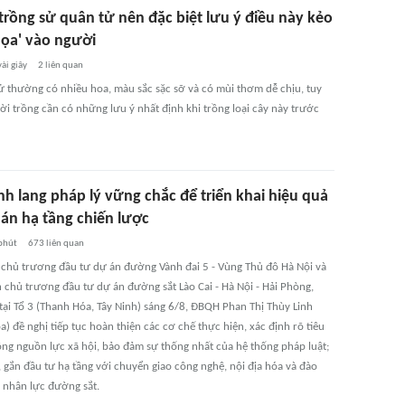
trồng sử quân tử nên đặc biệt lưu ý điều này kẻo
họa' vào người
vài giây
2
liên quan
ử thường có nhiều hoa, màu sắc sặc sỡ và có mùi thơm dễ chịu, tuy
ời trồng cần có những lưu ý nhất định khi trồng loại cây này trước
nh lang pháp lý vững chắc để triển khai hiệu quả
 án hạ tầng chiến lược
phút
673
liên quan
 chủ trương đầu tư dự án đường Vành đai 5 - Vùng Thủ đô Hà Nội và
h chủ trương đầu tư dự án đường sắt Lào Cai - Hà Nội - Hải Phòng,
 tại Tổ 3 (Thanh Hóa, Tây Ninh) sáng 6/8, ĐBQH Phan Thị Thùy Linh
) đề nghị tiếp tục hoàn thiện các cơ chế thực hiện, xác định rõ tiêu
ộng nguồn lực xã hội, bảo đảm sự thống nhất của hệ thống pháp luật;
 gắn đầu tư hạ tầng với chuyển giao công nghệ, nội địa hóa và đào
 nhân lực đường sắt.