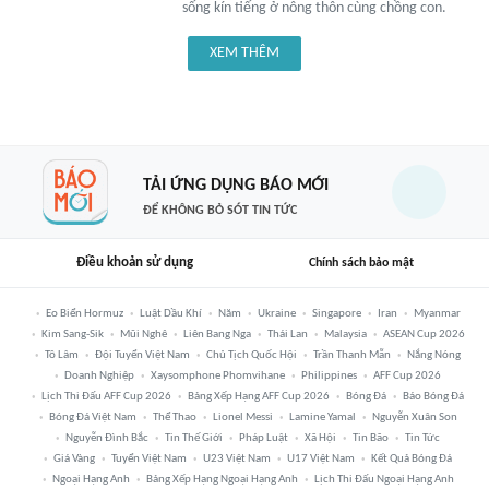
sống kín tiếng ở nông thôn cùng chồng con.
XEM THÊM
TẢI ỨNG DỤNG BÁO MỚI
ĐỂ KHÔNG BỎ SÓT TIN TỨC
Điều khoản sử dụng
Chính sách bảo mật
Eo Biển Hormuz
Luật Dầu Khí
Năm
Ukraine
Singapore
Iran
Myanmar
Kim Sang-Sik
Mũi Nghê
Liên Bang Nga
Thái Lan
Malaysia
ASEAN Cup 2026
Tô Lâm
Đội Tuyển Việt Nam
Chủ Tịch Quốc Hội
Trần Thanh Mẫn
Nắng Nóng
Doanh Nghiệp
Xaysomphone Phomvihane
Philippines
AFF Cup 2026
Lịch Thi Đấu AFF Cup 2026
Bảng Xếp Hạng AFF Cup 2026
Bóng Đá
Báo Bóng Đá
Bóng Đá Việt Nam
Thể Thao
Lionel Messi
Lamine Yamal
Nguyễn Xuân Son
Nguyễn Đình Bắc
Tin Thế Giới
Pháp Luật
Xã Hội
Tin Bão
Tin Tức
Giá Vàng
Tuyển Việt Nam
U23 Việt Nam
U17 Việt Nam
Kết Quả Bóng Đá
Ngoại Hạng Anh
Bảng Xếp Hạng Ngoại Hạng Anh
Lịch Thi Đấu Ngoại Hạng Anh