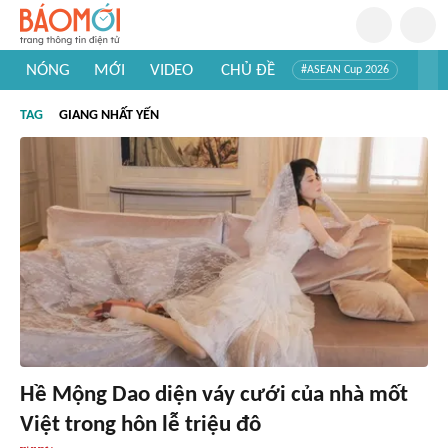
NÓNG
MỚI
VIDEO
CHỦ ĐỀ
#ASEAN Cup 2026
#Trí tuệ nhân tạo
#Mỹ - Iran
#Khám phá Việt Nam
TAG
GIANG NHẤT YẾN
#Khám phá thế giới
Hề Mộng Dao diện váy cưới của nhà mốt
Việt trong hôn lễ triệu đô