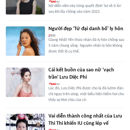
Nữ diễn viên này từng quyết định 'lui về ở ẩn'
sau khi lấy chồng vào năm 2022.
Người đẹp 'Tứ đại danh bổ' ly hôn
Giang Nhất Yến thừa nhận đã ly hôn chồng sau
5 năm chung sống. Nguyên nhân ly hôn không
được tiết lộ cụ thể.
Cái kết buồn của sao nữ 'vạch
trần' Lưu Diệc Phi
Lúc đó, Lưu Diệc Phi được cho là đã lườm đàn
chị ngay trên sóng, một biểu hiện hiếm hoi cho
thấy sự khó chịu của cô.
Vai diễn thành công nhất của Lưu
Thi Thi khiến IU cũng lép vế