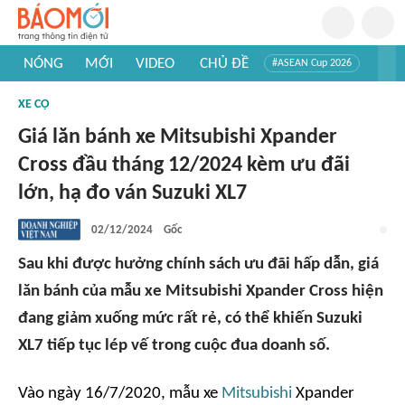
NÓNG
MỚI
VIDEO
CHỦ ĐỀ
#ASEAN Cup 2026
#Trí tuệ nhân tạo
#Mỹ - Iran
#Khám phá Việt Nam
XE CỘ
#Khám phá thế giới
Giá lăn bánh xe Mitsubishi Xpander
Cross đầu tháng 12/2024 kèm ưu đãi
lớn, hạ đo ván Suzuki XL7
02/12/2024
Gốc
Sau khi được hưởng chính sách ưu đãi hấp dẫn, giá
lăn bánh của mẫu xe Mitsubishi Xpander Cross hiện
đang giảm xuống mức rất rẻ, có thể khiến Suzuki
XL7 tiếp tục lép vế trong cuộc đua doanh số.
Vào ngày 16/7/2020, mẫu xe
Mitsubishi
Xpander