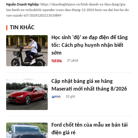
Nguồn
Doanh Nghiệp
:
https://doanhnghiepvn.vn/kinh-doanh-va-tieu-dung/gia-
lan-banh-xe-mitsubishi-xpander-cross-dau-thang-12-2024-kem-uu-dai-lon-ha-do-
van-suzuki-xl7/20241202113510849
TIN KHÁC
Học sinh 'độ' xe đạp điện để tăng
tốc: Cách phụ huynh nhận biết
sớm
37 phút
Cập nhật bảng giá xe hãng
Maserati mới nhất tháng 8/2026
10 giờ
Ford chốt tên của mẫu xe bán tải
điện giá rẻ