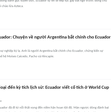
dòng đánh gục tuyển Đức, Ecuador tự tin sẽ tiếp tục gây bất ngờ trước đồng chủ
i chảo lửa Azteca.
uador: Chuyện về người Argentina bắt chính cho Ecuador
sự nghiệp kỳ lạ. Anh là người Argentina bắt chính cho Ecuador, chứng kiến sự
hế hệ Moises Caicedo, Pacho và Hincapie.
loại đến kỳ tích lịch sử: Ecuador viết cổ tích ở World Cup
an
Ecuador đã đi từ nỗi thất vọng đến niềm hân hoan tột độ. Màn ngược dòng đánh bại