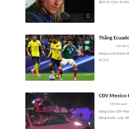
định từ chức do khô
Thắng Ecuado
130
liên 
Mexico trở thành đ
số 2-0.
CĐV Mexico tụ
130
liên quan
Hàng trăm CĐV Mexi
tiếng trước cuộc đ