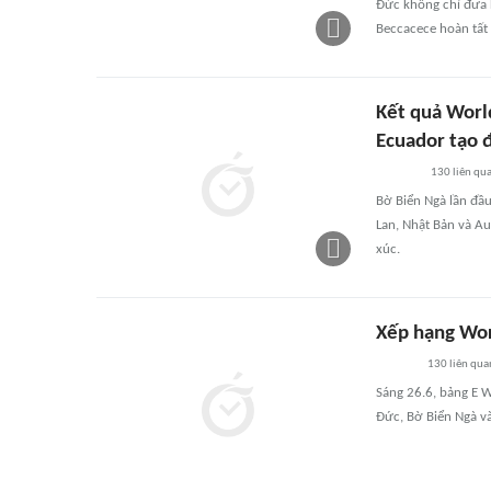
Đức không chỉ đưa L
Beccacece hoàn tất
Kết quả Worl
Ecuador tạo 
130
liên qu
Bờ Biển Ngà lần đầ
Lan, Nhật Bản và Au
xúc.
Xếp hạng Worl
130
liên qua
Sáng 26.6, bảng E W
Đức, Bờ Biển Ngà v