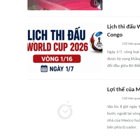
Lịch thi đấu
Congo
130
liên qua
Ngày 1/7, vòng loại
được kỳ vọng khẳng
đối đầu giữa Bờ Bi
Lợi thế của 
130
liên qua
Vào lúc 8 giờ ngày 
bước ngoặt tại vòng
nhà của Mexico hoà
bên phía Ecuador.