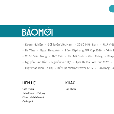
Doanh Nghiệp
Đội Tuyển Việt Nam
Xổ Số Miền Nam
U17 Việ
Hạ Tầng
Ngoại Hạng Anh
Bảng Xếp Hạng AFF Cup 2026
Vịnh 
Xổ Số Miền Trung
Thời Tiết
Sân Mỹ Đình
Giao Thông
Pháp
Nguyễn Đình Bắc
Nguyễn Văn Hợi
Lịch Thi Đấu AFF Cup 2026
Luật Phát Triển Đô Thị
Kết Quả Vietlott Power 6/55
Báo Bóng Đá
LIÊN HỆ
KHÁC
Giới thiệu
Tổng hợp
Điều khoản sử dụng
Chính sách bảo mật
Quảng cáo