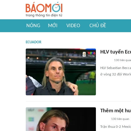
NÓNG
MỚI
VIDEO
CHỦ ĐỀ
ECUADOR
HLV tuyển Ecu
130
liên qua
HLV Sebastian Becca
ở vòng 32 đội World
Thêm một huấ
130
liên quan
Trận thua 0-2 Mexi