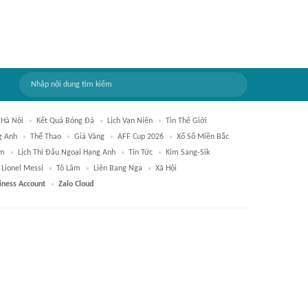
 Hà Nội
Kết Quả Bóng Đá
Lịch Vạn Niên
Tin Thế Giới
g Anh
Thể Thao
Giá Vàng
AFF Cup 2026
Xổ Số Miền Bắc
am
Lịch Thi Đấu Ngoại Hạng Anh
Tin Tức
Kim Sang-Sik
Lionel Messi
Tô Lâm
Liên Bang Nga
Xã Hội
iness Account
Zalo Cloud