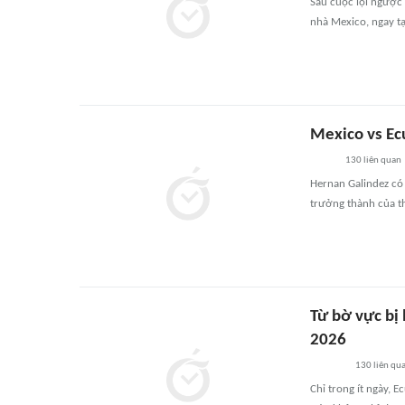
Sau cuộc lội ngược 
nhà Mexico, ngay tạ
Mexico vs Ec
130
liên quan
Hernan Galindez có 
trưởng thành của t
Từ bờ vực bị 
2026
130
liên qu
Chỉ trong ít ngày, 