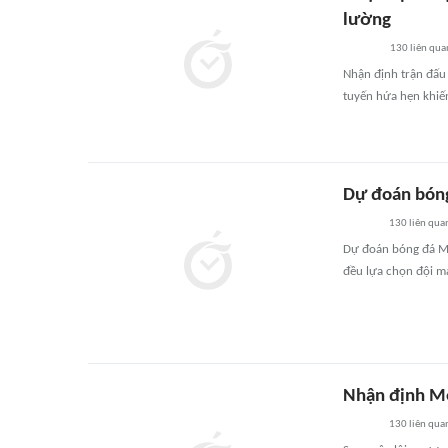
lường
130
liên qua
Nhận định trận đấu
tuyến hứa hẹn khiến
Dự đoán bóng
130
liên qua
Dự đoán bóng đá Me
đều lựa chọn đội m
Nhận định Me
130
liên qua