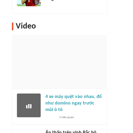
Video
4 xe máy quệt vào nhau, đổ
như domino ngay trước
mũi ô tô
1
liên quan
Áp thấp trên vịnh Bắc bộ