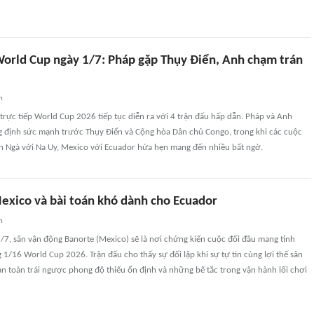
 World Cup ngày 1/7: Pháp gặp Thụy Điển, Anh chạm trán
n
 trực tiếp World Cup 2026 tiếp tục diễn ra với 4 trận đấu hấp dẫn. Pháp và Anh
 định sức mạnh trước Thụy Điển và Cộng hòa Dân chủ Congo, trong khi các cuộc
ển Ngà với Na Uy, Mexico với Ecuador hứa hẹn mang đến nhiều bất ngờ.
Mexico và bài toán khó dành cho Ecuador
n
1/7, sân vận động Banorte (Mexico) sẽ là nơi chứng kiến cuộc đối đầu mang tính
 1/16 World Cup 2026. Trận đấu cho thấy sự đối lập khi sự tự tin cùng lợi thế sân
n toàn trái ngược phong độ thiếu ổn định và những bế tắc trong vận hành lối chơi