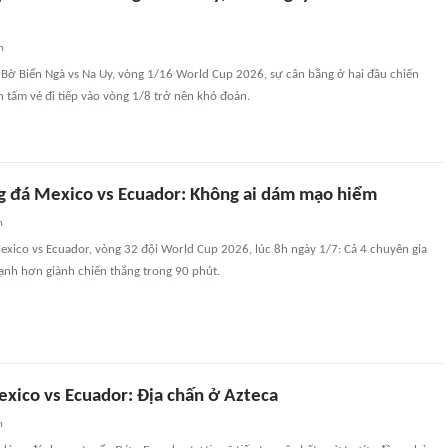
n
 Bờ Biển Ngà vs Na Uy, vòng 1/16 World Cup 2026, sự cân bằng ở hai đầu chiến
 tấm vé đi tiếp vào vòng 1/8 trở nên khó đoán.
 đá Mexico vs Ecuador: Không ai dám mạo hiểm
n
xico vs Ecuador, vòng 32 đội World Cup 2026, lúc 8h ngày 1/7: Cả 4 chuyên gia
ạnh hơn giành chiến thắng trong 90 phút.
xico vs Ecuador: Địa chấn ở Azteca
n