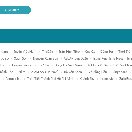
XEM THÊM
t Nam
Tuyển Việt Nam
Tin Bão
Trần Đình Tiệp
Cúp C1
Bóng Đá
Thời Tiết
Bắc Bộ
Xuân Son
Nguyễn Xuân Son
ASEAN Cup 2026
Bảng Xếp Hạng Ngoại Hạn
 Luật
Lamine Yamal
Thời Sự
Bóng Đá Việt Nam
Kết Quả Xổ Số
U23 Việt N
Đình Bắc
Năm
A ASEAN Cup 2026
Hồ Văn Khoa
Giá Xăng Dầu
Singapore
Campuchia
Thời Tiết Thành Phố Hồ Chí Minh
Khánh Sky
Indonesia
Zalo Bus