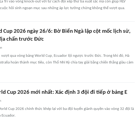
a Tri vào vòng knock-out với tư cách đội xếp thứ ba xuất sắc mà còn giúp HLV
 cuộc hồi sinh ngoạn mục sau những áp lực tưởng chừng không thể vượt qua.
d Cup 2026 ngày 26/6: Bờ Biển Ngà lập cột mốc lịch sử,
địa chấn trước Đức
an
u vượt qua vòng bảng World Cup, Ecuador lội ngược trước Đức. Trong khi đó, Hà
stralia hoàn thành mục tiêu, còn Thổ Nhĩ Kỳ chia tay giải bằng chiến thắng giàu cảm
d Cup 2026 mới nhất: Xác định 3 đội đi tiếp ở bảng E
n
orld Cup 2026 chính thức khép lại với ba đội tuyển giành quyền vào vòng 32 đội là
à Ecuador.