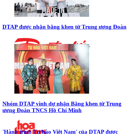
DTAP được nhận bằng khen từ Trung ương Đoàn
Nhóm DTAP vinh dự nhận Bằng khen từ Trung
ương Đoàn TNCS Hồ Chí Minh
'Hành trình Tự hào Việt Nam' của DTAP được