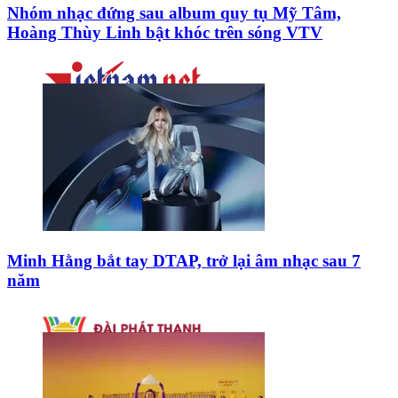
Nhóm nhạc đứng sau album quy tụ Mỹ Tâm,
Hoàng Thùy Linh bật khóc trên sóng VTV
Minh Hằng bắt tay DTAP, trở lại âm nhạc sau 7
năm