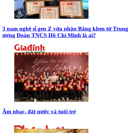
3 nam nghệ sĩ gen Z vừa nhận Bằng khen từ Trung
ương Đoàn TNCS Hồ Chí Minh là ai?
Âm nhạc, đất nước và tuổi trẻ