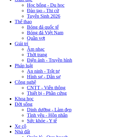
Học bổng - Du học
Đào tạo - Thi cử
Tuyển Sinh 2026
Thể thao
Bóng đá quốc tế
Bóng đá Việt Nam
Quần vợt
Giải trí
Âm nhạc
Thời trang
Điện ảnh - Truyền hình
Pháp luật
An ninh - Trật tự
Hình sự - Dân sự
Công nghệ
CNTT - Viễn thông
Thiết bị - Phần cứng
Khoa học
Đời sống
Dinh dưỡng - Làm đẹp
Tình yêu - Hôn nhân
Sức khỏe - Y tế
Xe cộ
Nhà đất