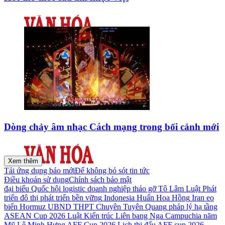
Dòng chảy âm nhạc Cách mạng trong bối cảnh mới
Xem thêm
Tải ứng dụng báo mới
Để không bỏ sót tin tức
Điều khoản sử dụng
Chính sách bảo mật
đại biểu Quốc hội
logistic
doanh nghiệp
tháo gỡ
Tô Lâm
Luật Phát
triển đô thị
phát triển bền vững
Indonesia
Huấn Hoa Hồng
Iran
eo
biển Hormuz
UBND
THPT Chuyên Tuyên Quang
pháp lý
hạ tầng
ASEAN Cup 2026
Luật Kiến trúc
Liên bang Nga
Campuchia
năm
Mỹ
Lê Minh Hưng
AFF Cup 2026
Lịch thi đấu AFF cup 2026