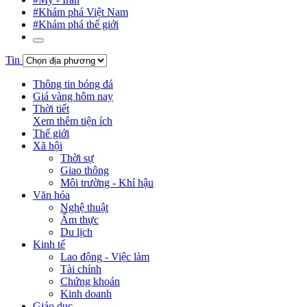
#Khám phá Việt Nam
#Khám phá thế giới
Tin
Thông tin bóng đá
Giá vàng hôm nay
Thời tiết
Xem thêm tiện ích
Thế giới
Xã hội
Thời sự
Giao thông
Môi trường - Khí hậu
Văn hóa
Nghệ thuật
Ẩm thực
Du lịch
Kinh tế
Lao động - Việc làm
Tài chính
Chứng khoán
Kinh doanh
Giáo dục