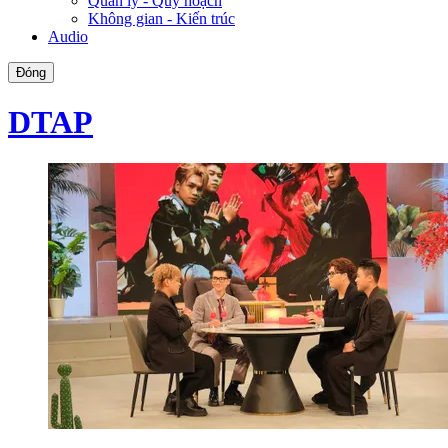
Quản lý - Quy hoạch
Không gian - Kiến trúc
Audio
Đóng
DTAP