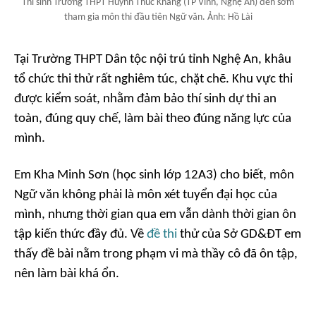
Thí sinh Trường THPT Huỳnh Thúc Kháng (TP Vinh, Nghệ An) đến sớm
tham gia môn thi đầu tiên Ngữ văn. Ảnh: Hồ Lài
Tại Trường THPT Dân tộc nội trú tỉnh Nghệ An, khâu
tổ chức thi thử rất nghiêm túc, chặt chẽ. Khu vực thi
được kiểm soát, nhằm đảm bảo thí sinh dự thi an
toàn, đúng quy chế, làm bài theo đúng năng lực của
mình.
Em Kha Minh Sơn (học sinh lớp 12A3) cho biết, môn
Ngữ văn không phải là môn xét tuyển đại học của
mình, nhưng thời gian qua em vẫn dành thời gian ôn
tập kiến thức đầy đủ. Về
đề thi
thử của Sở GD&ĐT em
thấy đề bài nằm trong phạm vi mà thầy cô đã ôn tập,
nên làm bài khá ổn.