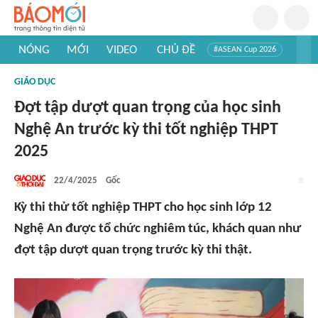
NÓNG
MỚI
VIDEO
CHỦ ĐỀ
#ASEAN Cup 2026
#Trí tuệ nhân tạo
#Mỹ - Iran
#Khám phá Việt Nam
GIÁO DỤC
#Khám phá thế giới
Đợt tập dượt quan trọng của học sinh
Nghệ An trước kỳ thi tốt nghiệp THPT
2025
22/4/2025
Gốc
Kỳ thi thử tốt nghiệp THPT cho học sinh lớp 12
Nghệ An được tổ chức nghiêm túc, khách quan như
đợt tập dượt quan trọng trước kỳ thi thật.