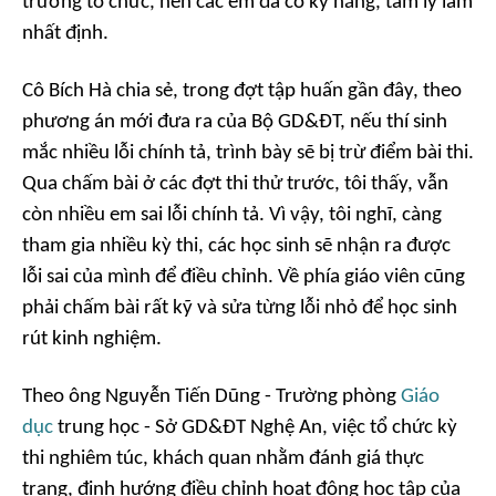
trường tổ chức, nên các em đã có kỹ năng, tâm lý làm
nhất định.
Cô Bích Hà chia sẻ, trong đợt tập huấn gần đây, theo
phương án mới đưa ra của Bộ GD&ĐT, nếu thí sinh
mắc nhiều lỗi chính tả, trình bày sẽ bị trừ điểm bài thi.
Qua chấm bài ở các đợt thi thử trước, tôi thấy, vẫn
còn nhiều em sai lỗi chính tả. Vì vậy, tôi nghĩ, càng
tham gia nhiều kỳ thi, các học sinh sẽ nhận ra được
lỗi sai của mình để điều chỉnh. Về phía giáo viên cũng
phải chấm bài rất kỹ và sửa từng lỗi nhỏ để học sinh
rút kinh nghiệm.
Theo ông Nguyễn Tiến Dũng - Trường phòng
Giáo
dục
trung học - Sở GD&ĐT Nghệ An, việc tổ chức kỳ
thi nghiêm túc, khách quan nhằm đánh giá thực
trạng, định hướng điều chỉnh hoạt động học tập của