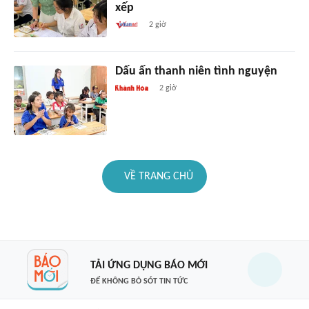
xếp
2 giờ
Dấu ấn thanh niên tình nguyện
2 giờ
VỀ TRANG CHỦ
TẢI ỨNG DỤNG BÁO MỚI
ĐỂ KHÔNG BỎ SÓT TIN TỨC