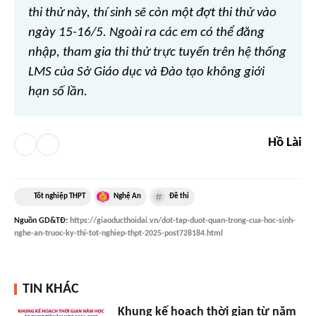
thi thử này, thí sinh sẽ còn một đợt thi thử vào
ngày 15-16/5. Ngoài ra các em có thể đăng
nhập, tham gia thi thử trực tuyến trên hệ thống
LMS của Sở Giáo dục và Đào tạo không giới
hạn số lần.
Hồ Lài
Tốt nghiệp THPT
Nghệ An
Đề thi
Nguồn
GD&TĐ
:
https://giaoducthoidai.vn/dot-tap-duot-quan-trong-cua-hoc-sinh-
nghe-an-truoc-ky-thi-tot-nghiep-thpt-2025-post728184.html
TIN KHÁC
Khung kế hoạch thời gian từ năm