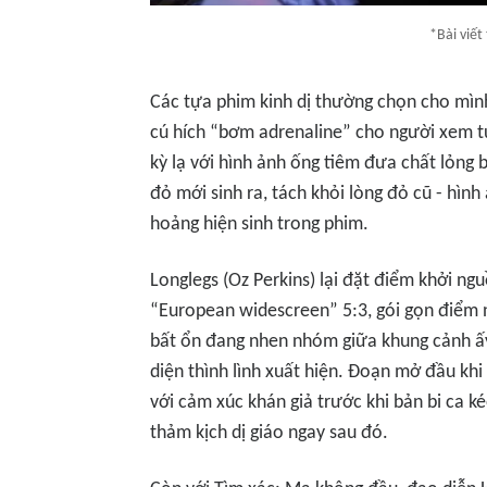
*Bài viết
Các tựa phim kinh dị thường chọn cho mìn
cú hích “bơm adrenaline” cho người xem t
kỳ lạ với hình ảnh ống tiêm đưa chất lỏng b
đỏ mới sinh ra, tách khỏi lòng đỏ cũ - hìn
hoảng hiện sinh trong phim.
Longlegs
(Oz Perkins) lại đặt điểm khởi ng
“European widescreen” 5:3, gói gọn điểm n
bất ổn đang nhen nhóm giữa khung cảnh ấy
diện thình lình xuất hiện. Đoạn mở đầu khi
với cảm xúc khán giả trước khi bản bi ca 
thảm kịch dị giáo ngay sau đó.