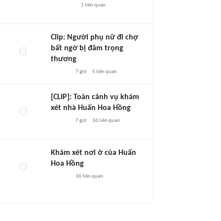
1
liên quan
Clip: Người phụ nữ đi chợ
bất ngờ bị đâm trọng
thương
7 giờ
5
liên quan
[CLIP]: Toàn cảnh vụ khám
xét nhà Huấn Hoa Hồng
7 giờ
36
liên quan
Khám xét nơi ở của Huấn
Hoa Hồng
36
liên quan