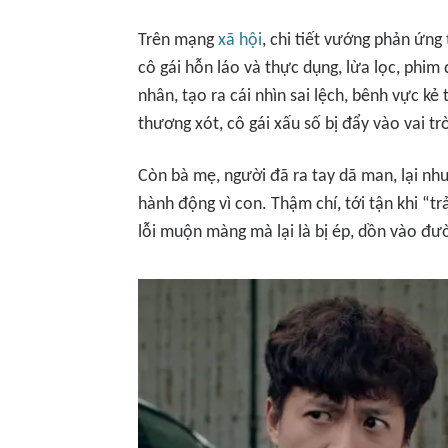
Trên mạng
xã hội
, chi tiết vướng phản ứng
cô gái hỗn láo và thực dụng, lừa lọc, phim
nhân, tạo ra cái nhìn sai lệch, bênh vực kẻ 
thương xót, cô gái xấu số bị đẩy vào vai trò
Còn bà mẹ, người đã ra tay dã man, lại nh
hành động vì con. Thậm chí, tới tận khi “t
lỗi muộn màng mà lại là bị ép, dồn vào đư