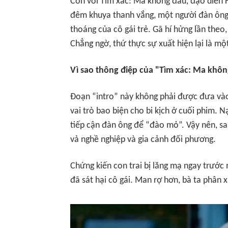
Còn với
Tìm xác: Ma không đầu,
đạo diễn 
đêm khuya thanh vắng, một người đàn ông 
thoáng của cô gái trẻ. Gã hí hửng lần theo,
Chẳng ngờ, thứ thực sự xuất hiện lại là một
Vì sao thông điệp của "Tìm xác: Ma khôn
Đoạn “intro” này không phải được đưa vào
vai trò bao biện cho bi kịch ở cuối phim. 
tiếp cận đàn ông để “đào mỏ”. Vậy nên, sau
vả nghề nghiệp và gia cảnh đối phương.
Chứng kiến con trai bị lăng mạ ngay trước
đã sát hại cô gái. Man rợ hơn, bà ta phân 