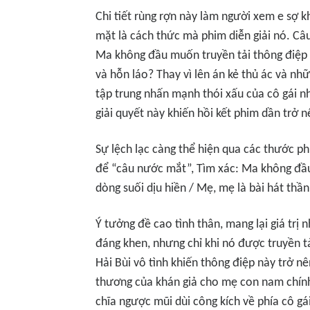
Chi tiết rùng rợn này làm người xem e sợ k
mặt là cách thức mà phim diễn giải nó. Câu
Ma không đầu
muốn truyền tải thông điệp g
và hỗn láo? Thay vì lên án kẻ thủ ác và nhữ
tập trung nhấn mạnh thói xấu của cô gái 
giải quyết này khiến hồi kết phim dần trở 
Sự lệch lạc càng thể hiện qua các thước p
để “câu nước mắt”,
Tìm xác: Ma không đầ
dòng suối dịu hiền / Mẹ, mẹ là bài hát thầ
Ý tưởng đề cao tình thân, mang lại giá trị
đáng khen, nhưng chỉ khi nó được truyền tải
Hải Bùi vô tình khiến thông điệp này trở nên
thương của khán giả cho mẹ con nam chính,
chĩa ngược mũi dùi công kích về phía cô gá