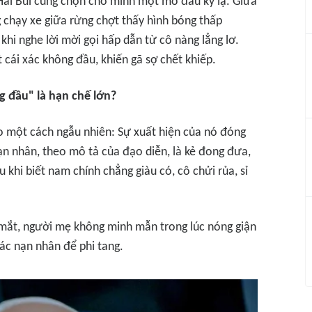
Hải Bùi cũng chọn cho mình một mở đầu kỳ lạ. Giữa
chạy xe giữa rừng chợt thấy hình bóng thấp
 khi nghe lời mời gọi hấp dẫn từ cô nàng lẳng lơ.
 cái xác không đầu, khiến gã sợ chết khiếp.
g đầu" là hạn chế lớn?
 một cách ngẫu nhiên: Sự xuất hiện của nó đóng
Nạn nhân, theo mô tả của đạo diễn, là kẻ đong đưa,
 khi biết nam chính chẳng giàu có, cô chửi rủa, sỉ
 mắt, người mẹ không minh mẫn trong lúc nóng giận
xác nạn nhân để phi tang.