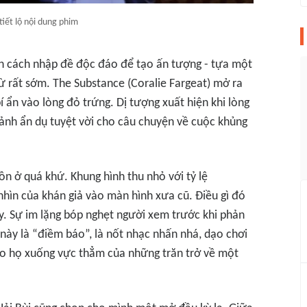
 tiết lộ nội dung phim
h cách nhập đề độc đáo để tạo ấn tượng - tựa một
ừ rất sớm.
The Substance
(Coralie Fargeat) mở ra
í ẩn vào lòng đỏ trứng. Dị tượng xuất hiện khi lòng
h ảnh ẩn dụ tuyệt vời cho câu chuyện về cuộc khủng
uồn ở quá khứ
.
Khung hình thu nhỏ với tỷ lệ
hìn của khán giả vào màn hình xưa cũ. Điều gì đó
. Sự im lặng bóp nghẹt người xem trước khi phản
 này là “điềm báo”, là nốt nhạc nhấn nhá, dạo chơi
kéo họ xuống vực thẳm của những trăn trở về một