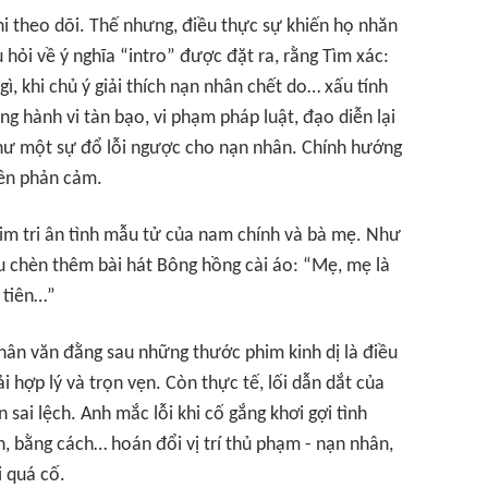
hi theo dõi. Thế nhưng, điều thực sự khiến họ nhăn
 hỏi về ý nghĩa “intro” được đặt ra, rằng
Tìm xác:
ì, khi chủ ý giải thích nạn nhân chết do… xấu tính
ng hành vi tàn bạo, vi phạm pháp luật, đạo diễn lại
như một sự đổ lỗi ngược cho nạn nhân. Chính hướng
nên phản cảm.
him tri ân tình mẫu tử của nam chính và bà mẹ. Như
u
chèn thêm bài hát
Bông hồng cài áo
: “Mẹ, mẹ là
n tiên…”
 nhân văn đằng sau những thước phim kinh dị là điều
 hợp lý và trọn vẹn. Còn thực tế, lối dẫn dắt của
 sai lệch. Anh mắc lỗi khi cố gắng khơi gợi tình
 bằng cách… hoán đổi vị trí thủ phạm - nạn nhân,
i quá cố.