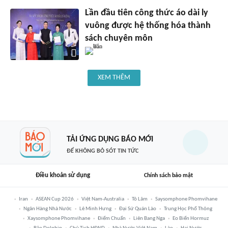
Lần đầu tiên công thức áo dài ly
vuông được hệ thống hóa thành
sách chuyên môn
XEM THÊM
TẢI ỨNG DỤNG BÁO MỚI
ĐỂ KHÔNG BỎ SÓT TIN TỨC
Điều khoản sử dụng
Chính sách bảo mật
Iran
ASEAN Cup 2026
Việt Nam-Australia
Tô Lâm
Saysomphone Phomvihane
Ngân Hàng Nhà Nước
Lê Minh Hưng
Đại Sứ Quán Lào
Trung Học Phổ Thông
Xaysomphone Phomvihane
Điểm Chuẩn
Liên Bang Nga
Eo Biển Hormuz