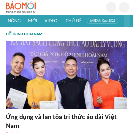
NÓNG
MỚI
VIDEO
CHỦ ĐỀ
#ASEAN Cup 2026
#Tuyển sinh đại học 2026
#Trí tuệ nhân tạo
#Mỹ - Iran
ĐỖ TRỊNH HOÀI NAM
#Khám phá Việt Nam
#Khám phá thế giới
Ứng dụng và lan tỏa tri thức áo dài Việt
Nam