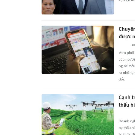
vụ kiện li
Chuyên
được n
10
Vero phối
của người
người tiêu
ra những y
đổi.
Cạnh t
thấu h
Doanh ngh
sự thấu h
tri thức đ