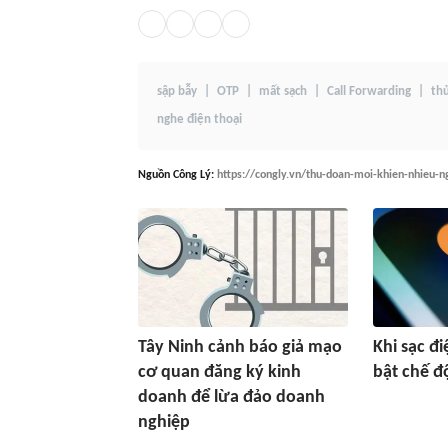
sập bẫy
OTP
mất sạch
Call Forwarding
th
nghe điện thoại
Nguồn
Công Lý
:
https://congly.vn/thu-doan-moi-khien-nhieu-n
Tây Ninh cảnh báo giả mạo
Khi sạc đi
cơ quan đăng ký kinh
bật chế đ
doanh để lừa đảo doanh
nghiệp