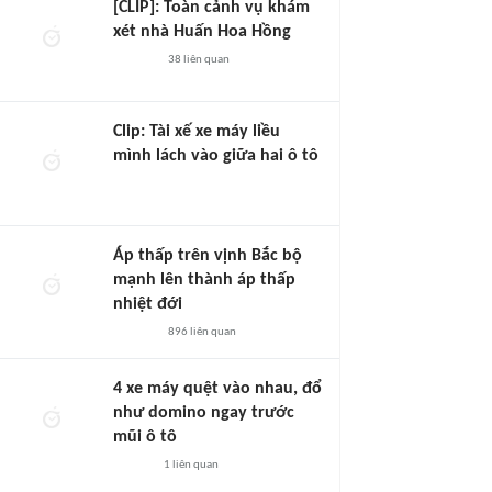
[CLIP]: Toàn cảnh vụ khám
xét nhà Huấn Hoa Hồng
38
liên quan
Clip: Tài xế xe máy liều
mình lách vào giữa hai ô tô
Áp thấp trên vịnh Bắc bộ
mạnh lên thành áp thấp
nhiệt đới
896
liên quan
4 xe máy quệt vào nhau, đổ
như domino ngay trước
mũi ô tô
1
liên quan