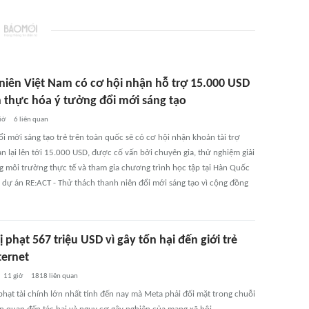
niên Việt Nam có cơ hội nhận hỗ trợ 15.000 USD
n thực hóa ý tưởng đổi mới sáng tạo
iờ
6
liên quan
i mới sáng tạo trẻ trên toàn quốc sẽ có cơ hội nhận khoản tài trợ
n lại lên tới 15.000 USD, được cố vấn bởi chuyên gia, thử nghiệm giải
g môi trường thực tế và tham gia chương trình học tập tại Hàn Quốc
 dự án RE:ACT - Thử thách thanh niên đổi mới sáng tạo vì cộng đồng
 phạt 567 triệu USD vì gây tổn hại đến giới trẻ
ternet
11 giờ
1818
liên quan
phạt tài chính lớn nhất tính đến nay mà Meta phải đối mặt trong chuỗi