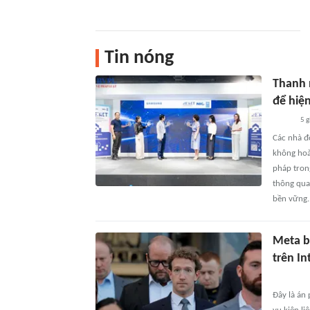
Tin nóng
Thanh 
để hiệ
5 g
Các nhà đổ
không hoà
pháp tron
thông qua
bền vững.
Meta bị
trên In
Đây là án 