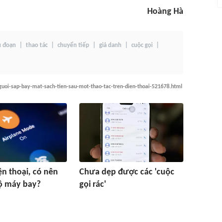
Hoàng Hà
ủ đoạn
thao tác
chuyển tiếp
giả danh
cuộc gọi
guoi-sap-bay-mat-sach-tien-sau-mot-thao-tac-tren-dien-thoai-521678.html
ện thoại, có nên
Chưa dẹp được các 'cuộc
ộ máy bay?
gọi rác'