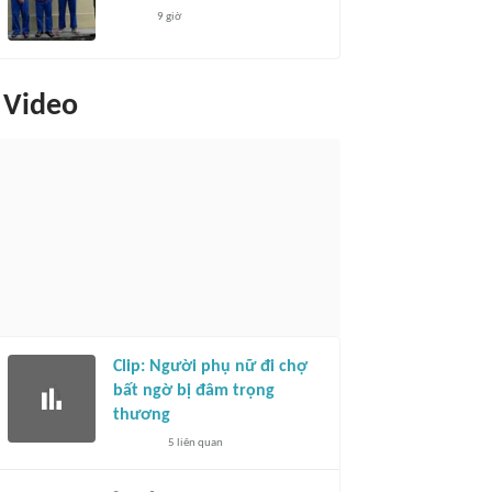
9 giờ
Video
Clip: Người phụ nữ đi chợ
bất ngờ bị đâm trọng
thương
5
liên quan