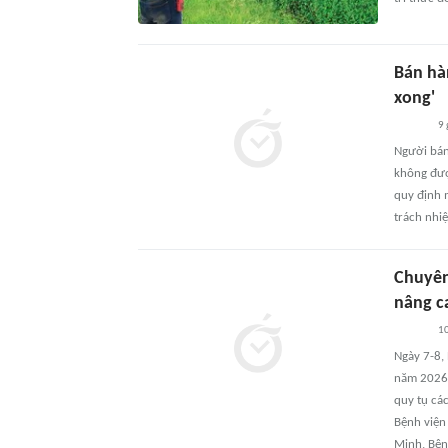
Bán hà
xong'
9 
Người bán
không đượ
quy định 
trách nhi
Chuyên
nâng c
10
Ngày 7-8,
năm 2026 v
quy tụ cá
Bệnh viện
Minh, Bện