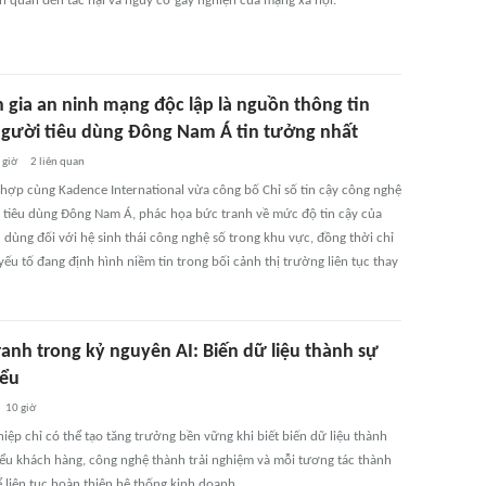
ên quan đến tác hại và nguy cơ gây nghiện của mạng xã hội.
 gia an ninh mạng độc lập là nguồn thông tin
gười tiêu dùng Đông Nam Á tin tưởng nhất
 giờ
2
liên quan
 hợp cùng Kadence International vừa công bố Chỉ số tin cậy công nghệ
 tiêu dùng Đông Nam Á, phác họa bức tranh về mức độ tin cậy của
 dùng đối với hệ sinh thái công nghệ số trong khu vực, đồng thời chỉ
ếu tố đang định hình niềm tin trong bối cảnh thị trường liên tục thay
ranh trong kỷ nguyên AI: Biến dữ liệu thành sự
iểu
10 giờ
iệp chỉ có thể tạo tăng trưởng bền vững khi biết biến dữ liệu thành
iểu khách hàng, công nghệ thành trải nghiệm và mỗi tương tác thành
ể liên tục hoàn thiện hệ thống kinh doanh.