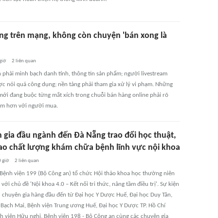
ng trên mạng, không còn chuyện 'bán xong là
giờ
2
liên quan
 phải minh bạch danh tính, thông tin sản phẩm; người livestream
c nói quá công dụng; nền tảng phải tham gia xử lý vi phạm. Những
mới đang buộc từng mắt xích trong chuỗi bán hàng online phải rõ
ệm hơn với người mua.
 gia đầu ngành đến Đà Nẵng trao đổi học thuật,
ao chất lượng khám chữa bệnh lĩnh vực nội khoa
 giờ
2
liên quan
 Bệnh viện 199 (Bộ Công an) tổ chức Hội thảo khoa học thường niên
ới chủ đề 'Nội khoa 4.0 – Kết nối tri thức, nâng tầm điều trị'. Sự kiện
c chuyên gia hàng đầu đến từ Đại học Y Dược Huế, Đại học Duy Tân,
 Bạch Mai, Bệnh viện Trung ương Huế, Đại học Y Dược TP. Hồ Chí
h viện Hữu nghị, Bệnh viện 198 - Bộ Công an cùng các chuyên gia