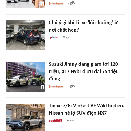
2 giờ
Chú ý gì khi lái xe 'lùi chuồng' ở
nơi chật hẹp?
3 giờ
Suzuki Jimny đang giảm tới 120
triệu, XL7 Hybrid ưu đãi 75 triệu
đồng
3 giờ
Tin xe 7/8: VinFast VF Wild lộ diện,
Nissan hé lộ SUV điện NX7
4 giờ