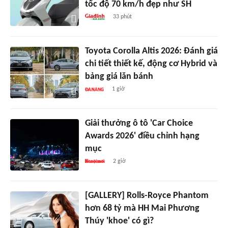
tốc độ 70 km/h đẹp như SH
33 phút
Toyota Corolla Altis 2026: Đánh giá
chi tiết thiết kế, động cơ Hybrid và
bảng giá lăn bánh
1 giờ
Giải thưởng ô tô 'Car Choice
Awards 2026' điều chỉnh hạng
mục
2 giờ
[GALLERY] Rolls-Royce Phantom
hơn 68 tỷ mà HH Mai Phương
Thúy 'khoe' có gì?