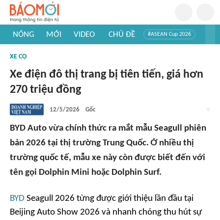
NÓNG
MỚI
VIDEO
CHỦ ĐỀ
#ASEAN Cup 2026
#Trí tuệ nhân tạo
#Mỹ - Iran
#Khám phá Việt Nam
XE CỘ
#Khám phá thế giới
Xe điện đô thị trang bị tiên tiến, giá hơn
270 triệu đồng
12/5/2026
Gốc
BYD Auto vừa chính thức ra mắt mẫu Seagull phiên
bản 2026 tại thị trường Trung Quốc. Ở nhiều thị
trường quốc tế, mẫu xe này còn được biết đến với
tên gọi Dolphin Mini hoặc Dolphin Surf.
BYD
Seagull 2026 từng được giới thiệu lần đầu tại
Beijing Auto Show 2026 và nhanh chóng thu hút sự