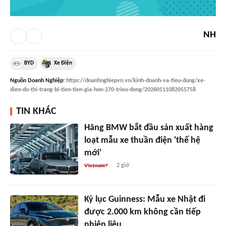
NH
BYD
Xe Điện
Nguồn
Doanh Nghiệp
:
https://doanhnghiepvn.vn/kinh-doanh-va-tieu-dung/xe-
dien-do-thi-trang-bi-tien-tien-gia-hon-270-trieu-dong/20260511082055758
TIN KHÁC
Hãng BMW bắt đầu sản xuất hàng
loạt mẫu xe thuần điện 'thế hệ
mới'
2 giờ
Kỷ lục Guinness: Mẫu xe Nhật đi
được 2.000 km không cần tiếp
nhiên liệu