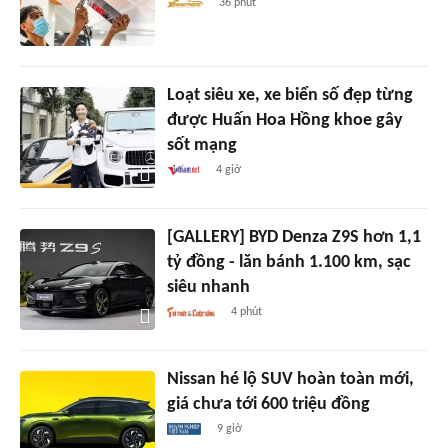
36 phút
Loạt siêu xe, xe biển số đẹp từng
được Huấn Hoa Hồng khoe gây
sốt mạng
4 giờ
[GALLERY] BYD Denza Z9S hơn 1,1
tỷ đồng - lăn bánh 1.100 km, sạc
siêu nhanh
4 phút
Nissan hé lộ SUV hoàn toàn mới,
giá chưa tới 600 triệu đồng
9 giờ