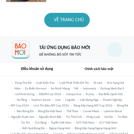
VỀ TRANG CHỦ
TẢI ỨNG DỤNG BÁO MỚI
ĐỂ KHÔNG BỎ SÓT TIN TỨC
Điều khoản sử dụng
Chính sách bảo mật
Vùng Thủ Đô
Luật Kiến Trúc
Luật Phát Triển Đô Thị
Tô Lâm
Kim Sang-Sik
Năm
Eo Biển Hormuz
An Ninh Mạng
Mỹ
Indonesia
Đường Vành Đai 5
Lê Minh Hưng
ASEAN Cup 2026
Campuchia
Trump
Đại Biểu Quốc Hội
Hạ Tầng
Sophon Zaram
Iran
Logistic
Liên Bang Nga
Doanh Nghiệp
AFF Cup 2026
Lịch Thi Đấu AFF Cup 2026
Bảng Xếp Hạng AFF Cup 2026
Bóng Đá
Báo Bóng Đá
Bóng Đá Việt Nam
Thể Thao
Lionel Messi
Lamine Yamal
Nguyễn Xuân Son
Nguyễn Đình Bắc
Tin Thế Giới
Pháp Luật
Xã Hội
Tin Bão
Tin Tức
Giá Vàng
Tuyển Việt Nam
U23 Việt Nam
U17 Việt Nam
Kết Quả Bóng Đá
Ngoại Hạng Anh
Bảng Xếp Hạng Ngoại Hạng Anh