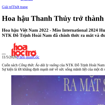
Giải trí
Thời trang
Hoa hậu Thanh Thủy trở thành g
Hoa hậu Việt Nam 2022 - Miss International 2024 H
NTK Đỗ Trịnh Hoài Nam đã chính thức ra mắt và đượ
11/5/2026
9
liên quan
Gốc
Cuốn sách
Công thức Áo dài ly vuông
của NTK Đỗ Trịnh Hoài Nam đã 
Sự kiện là lời khẳng định mạnh mẽ về sức sống mãnh liệt của một di s