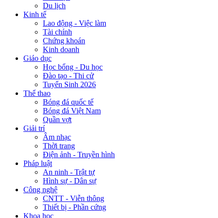
Du lịch
Kinh tế
Lao động - Việc làm
Tài chính
Chứng khoán
Kinh doanh
Giáo dục
Học bổng - Du học
Đào tạo - Thi cử
Tuyển Sinh 2026
Thể thao
Bóng đá quốc tế
Bóng đá Việt Nam
Quần vợt
Giải trí
Âm nhạc
Thời trang
Điện ảnh - Truyền hình
Pháp luật
An ninh - Trật tự
Hình sự - Dân sự
Công nghệ
CNTT - Viễn thông
Thiết bị - Phần cứng
Khoa học