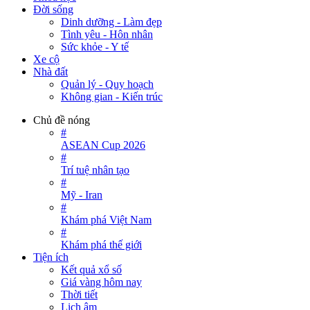
Đời sống
Dinh dưỡng - Làm đẹp
Tình yêu - Hôn nhân
Sức khỏe - Y tế
Xe cộ
Nhà đất
Quản lý - Quy hoạch
Không gian - Kiến trúc
Chủ đề nóng
#
ASEAN Cup 2026
#
Trí tuệ nhân tạo
#
Mỹ - Iran
#
Khám phá Việt Nam
#
Khám phá thế giới
Tiện ích
Kết quả xổ số
Giá vàng hôm nay
Thời tiết
Lịch âm