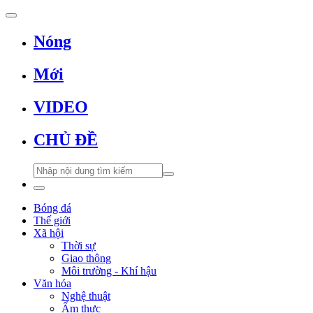
Nóng
Mới
VIDEO
CHỦ ĐỀ
Bóng đá
Thế giới
Xã hội
Thời sự
Giao thông
Môi trường - Khí hậu
Văn hóa
Nghệ thuật
Ẩm thực