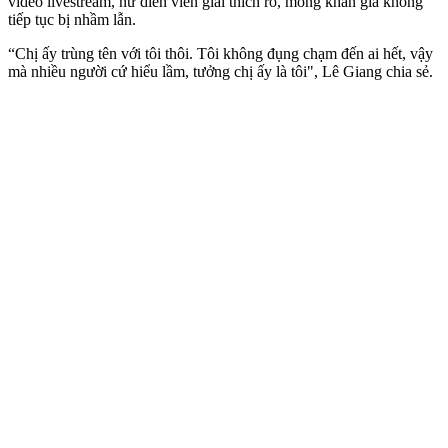
video livestream, nữ diễn viên giải thích rõ, mong khán giả không
tiếp tục bị nhầm lẫn.
“Chị ấy trùng tên với tôi thôi. Tôi không đụng chạm đến ai hết, vậy
mà nhiều người cứ hiểu lầm, tưởng chị ấy là tôi", Lê Giang chia sẻ.