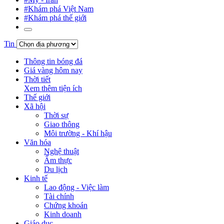
#Khám phá Việt Nam
#Khám phá thế giới
Tin
Thông tin bóng đá
Giá vàng hôm nay
Thời tiết
Xem thêm tiện ích
Thế giới
Xã hội
Thời sự
Giao thông
Môi trường - Khí hậu
Văn hóa
Nghệ thuật
Ẩm thực
Du lịch
Kinh tế
Lao động - Việc làm
Tài chính
Chứng khoán
Kinh doanh
Giáo dục