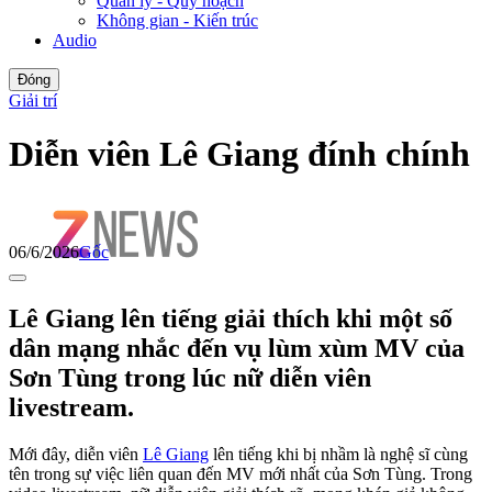
Quản lý - Quy hoạch
Không gian - Kiến trúc
Audio
Đóng
Giải trí
Diễn viên Lê Giang đính chính
06/6/2026
Gốc
Lê Giang lên tiếng giải thích khi một số
dân mạng nhắc đến vụ lùm xùm MV của
Sơn Tùng trong lúc nữ diễn viên
livestream.
Mới đây, diễn viên
Lê Giang
lên tiếng khi bị nhầm là nghệ sĩ cùng
tên trong sự việc liên quan đến MV mới nhất của Sơn Tùng. Trong