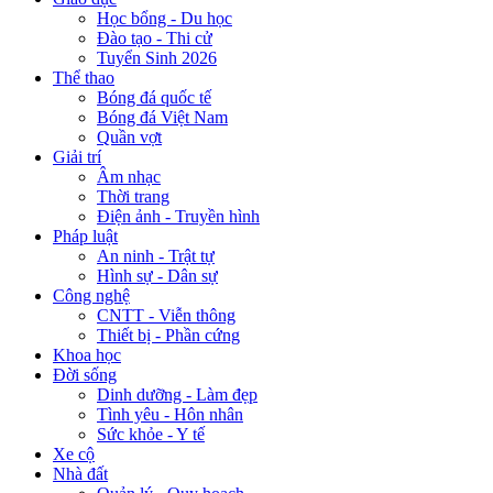
Học bổng - Du học
Đào tạo - Thi cử
Tuyển Sinh 2026
Thể thao
Bóng đá quốc tế
Bóng đá Việt Nam
Quần vợt
Giải trí
Âm nhạc
Thời trang
Điện ảnh - Truyền hình
Pháp luật
An ninh - Trật tự
Hình sự - Dân sự
Công nghệ
CNTT - Viễn thông
Thiết bị - Phần cứng
Khoa học
Đời sống
Dinh dưỡng - Làm đẹp
Tình yêu - Hôn nhân
Sức khỏe - Y tế
Xe cộ
Nhà đất