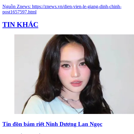
Nguồn
Znews
:
https://znews.vn/dien-vien-le-giang-dinh-chinh-
post1657597.html
TIN KHÁC
Tin đồn bám riết Ninh Dương Lan Ngọc