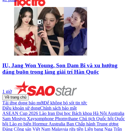
IU, Jang Won Young, Son Dam Bi và xu hướng
đáng buồn trong làng giải trí Hàn Quốc
1 giờ
Về trang chủ
Tải ứng dụng báo mới
Để không bỏ sót tin tức
Điều khoản sử dụng
Chính sách bảo mật
ASEAN Cup 2026
Lào
Iran
Đại học Bách khoa Hà Nội
Australia
Sam Mostyn
Xaysomphone Phomvihane
Chủ tịch Quốc hội
Quốc
hội Lào
eo biển Hormuz
Australia
Ban Chấp hành Trung ương
Đảng Cộng sản Việt Nam
Malaysia
rửa tiền
Liên bang Nga
Trần