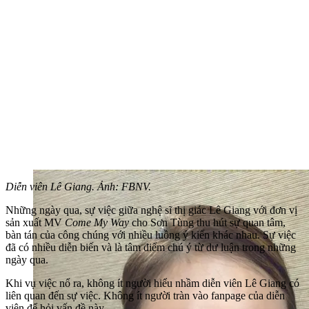
Diễn viên Lê Giang. Ảnh: FBNV.
Những ngày qua, sự việc giữa nghệ sĩ thị giác Lê Giang với đơn vị
sản xuất MV
Come My Way
cho Sơn Tùng thu hút sự quan tâm,
bàn tán của công chúng với nhiều luồng ý kiến khác nhau. Sự việc
đã có nhiều diễn biến và là tâm điểm chú ý từ dư luận trong những
ngày qua.
Khi vụ việc nổ ra, không ít người hiểu nhầm diễn viên Lê Giang có
liên quan đến sự việc. Không ít người tràn vào fanpage của diễn
viên để hỏi vấn đề này.