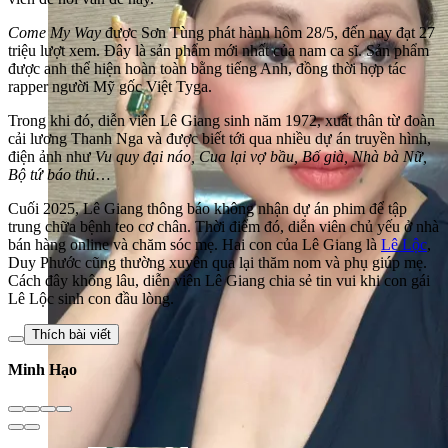
Come My Way
được Sơn Tùng phát hành hôm 28/5, đến nay đạt 27
triệu lượt xem. Đây là sản phẩm mới nhất của nam ca sĩ. Sản phẩm
được anh thể hiện hoàn toàn bằng tiếng Anh, đồng thời hợp tác
rapper người Mỹ gốc Việt Tyga.
Trong khi đó, diễn viên Lê Giang sinh năm 1972, xuất thân từ đoàn
cải lương Thanh Nga và được biết tới qua nhiều dự án truyền hình,
điện ảnh như
Vu quy đại náo, Cua lại vợ bầu, Bố già, Nhà bà Nữ,
Bộ tứ báo thủ
…
Cuối 2025, Lê Giang thông báo không nhận dự án phim để tập
trung chữa bệnh teo cơ chân. Thời điểm đó, diễn viên chủ yếu ở nhà
bán hàng online và chăm sóc mẹ. Hai con của Lê Giang là
Lê Lộc
,
Duy Phước cũng thường xuyên qua lại thăm nom và phụ giúp mẹ.
Cách đây không lâu, diễn viên Lê Giang chia sẻ tin vui khi con gái
Lê Lộc sinh con đầu lòng.
Thích bài viết
Minh Hạo