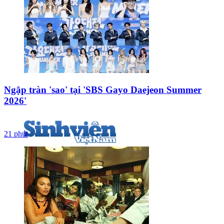
Ngập tràn 'sao' tại 'SBS Gayo Daejeon Summer
2026'
21 phút