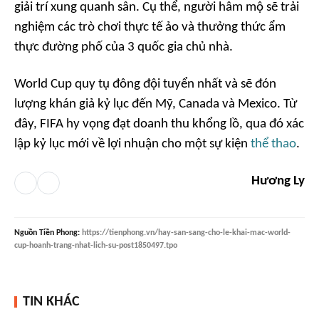
giải trí xung quanh sân. Cụ thể, người hâm mộ sẽ trải
nghiệm các trò chơi thực tế ảo và thưởng thức ẩm
thực đường phố của 3 quốc gia chủ nhà.
World Cup quy tụ đông đội tuyển nhất và sẽ đón
lượng khán giả kỷ lục đến Mỹ, Canada và Mexico. Từ
đây, FIFA hy vọng đạt doanh thu khổng lồ, qua đó xác
lập kỷ lục mới về lợi nhuận cho một sự kiện
thể thao
.
Hương Ly
Nguồn
Tiền Phong
:
https://tienphong.vn/hay-san-sang-cho-le-khai-mac-world-
cup-hoanh-trang-nhat-lich-su-post1850497.tpo
TIN KHÁC