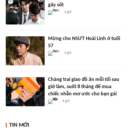
gây sốt
2 giờ
Mừng cho NSƯT Hoài Linh ở tuổi
57
3 giờ
Chàng trai giao đồ ăn mỗi tối sau
giờ làm, suốt 8 tháng để mua
chiếc nhẫn mơ ước cho bạn gái
6 giờ
TIN MỚI