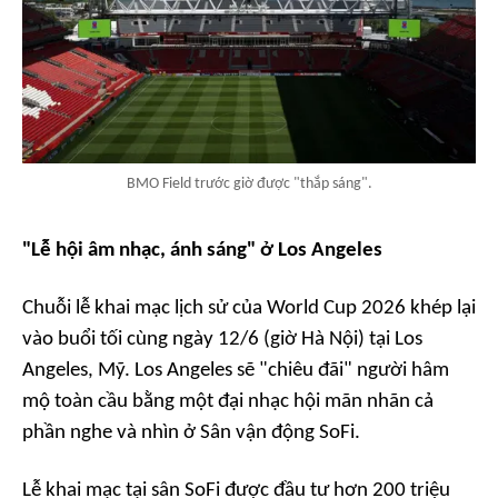
BMO Field trước giờ được "thắp sáng".
"Lễ hội âm nhạc, ánh sáng" ở Los Angeles
Chuỗi lễ khai mạc lịch sử của World Cup 2026 khép lại
vào buổi tối cùng ngày 12/6 (giờ Hà Nội) tại Los
Angeles, Mỹ. Los Angeles sẽ "chiêu đãi" người hâm
mộ toàn cầu bằng một đại nhạc hội mãn nhãn cả
phần nghe và nhìn ở Sân vận động SoFi.
Lễ khai mạc tại sân SoFi được đầu tư hơn 200 triệu