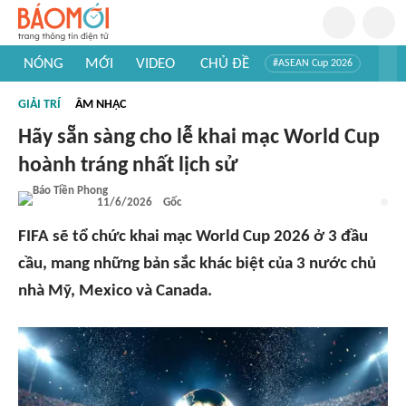
NÓNG
MỚI
VIDEO
CHỦ ĐỀ
#ASEAN Cup 2026
#Trí tuệ nhân tạo
#Mỹ - Iran
#Khám phá Việt Nam
GIẢI TRÍ
ÂM NHẠC
#Khám phá thế giới
Hãy sẵn sàng cho lễ khai mạc World Cup
hoành tráng nhất lịch sử
11/6/2026
Gốc
FIFA sẽ tổ chức khai mạc World Cup 2026 ở 3 đầu
cầu, mang những bản sắc khác biệt của 3 nước chủ
nhà Mỹ, Mexico và Canada.