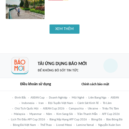
XEM THÊM
TẢI ỨNG DỤNG BÁO MỚI
ĐỂ KHÔNG BỎ SÓT TIN TỨC
Điều khoản sử dụng
Chính sách bảo mật
Đình Bắc
ASEAN Cup
Doanh Nghiệp
Mũi Nghê
Liên Bang Nga
ASEAN
Indonesia
Iran
Đội Tuyển Việt Nam
Cảnh Sát Kinh Tế
Tô Lâm
Chủ Tịch Quốc Hội
ASEAN Cup 2026
Campuchia
Ukraine
Triệu Thị Tâm
Malaysia
Myanmar
Năm
Kim Sang-Sik
Trần Thanh Mẫn
AFF Cup 2026
Lịch Thi Đấu AFF Cup 2026
Bảng Xếp Hạng AFF Cup 2026
Bóng Đá
Báo Bóng Đá
Bóng Đá Việt Nam
Thể Thao
Lionel Messi
Lamine Yamal
Nguyễn Xuân Son