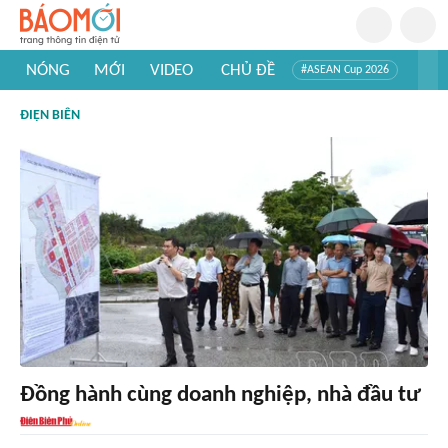
NÓNG
MỚI
VIDEO
CHỦ ĐỀ
#ASEAN Cup 2026
#Trí tuệ nhân tạo
#Mỹ - Iran
#Khám phá Việt Nam
ĐIỆN BIÊN
#Khám phá thế giới
Đồng hành cùng doanh nghiệp, nhà đầu tư