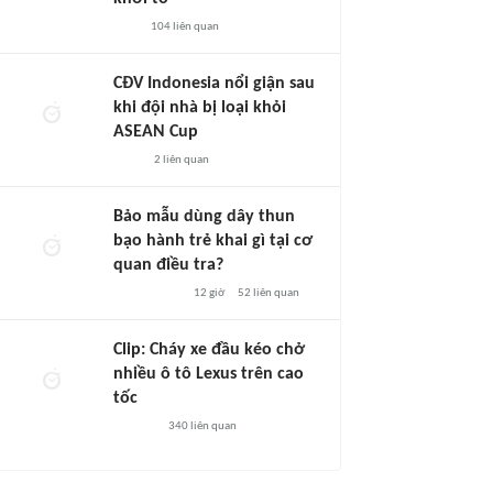
104
liên quan
CĐV Indonesia nổi giận sau
khi đội nhà bị loại khỏi
ASEAN Cup
2
liên quan
Bảo mẫu dùng dây thun
bạo hành trẻ khai gì tại cơ
quan điều tra?
12 giờ
52
liên quan
Clip: Cháy xe đầu kéo chở
nhiều ô tô Lexus trên cao
tốc
340
liên quan