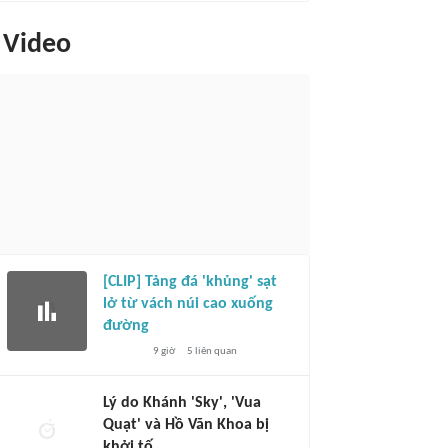
Video
[CLIP] Tảng đá 'khủng' sạt
lở từ vách núi cao xuống
đường
9 giờ
5
liên quan
Lý do Khánh 'Sky', 'Vua
Quạt' và Hồ Văn Khoa bị
khởi tố