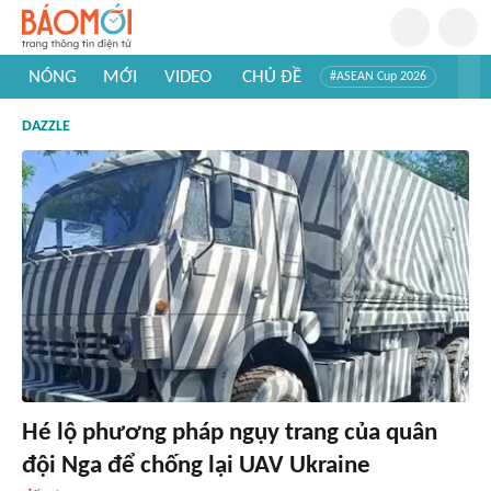
NÓNG
MỚI
VIDEO
CHỦ ĐỀ
#ASEAN Cup 2026
#Trí tuệ nhân tạo
#Mỹ - Iran
#Khám phá Việt Nam
DAZZLE
#Khám phá thế giới
Hé lộ phương pháp ngụy trang của quân
đội Nga để chống lại UAV Ukraine