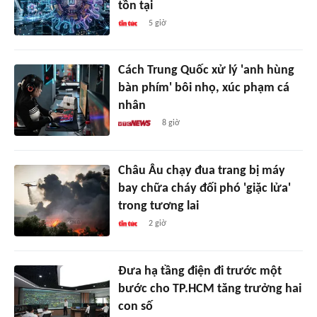
tồn tại
5 giờ
Cách Trung Quốc xử lý 'anh hùng
bàn phím' bôi nhọ, xúc phạm cá
nhân
8 giờ
Châu Âu chạy đua trang bị máy
bay chữa cháy đối phó 'giặc lửa'
trong tương lai
2 giờ
Đưa hạ tầng điện đi trước một
bước cho TP.HCM tăng trưởng hai
con số