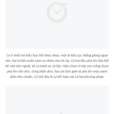
Có ít nhất hai kiểu họa tiết khác nhau: một là kiểu sọc thẳng giống ngựa
vằn, hai là kiểu xoắn lượn tự nhiên như lá cây. Cả hai đều phủ lên hầu hết
bề mặt bên ngoài, kể cả bánh xe và lốp. Hiện chưa rõ lớp sơn trắng được
phủ lên nền đen, từng phần đen, hay chỉ đơn giản là phủ lên màu xanh
đậm tiêu chuẩn. Có thể đây là sự kết hợp của cả hai phương pháp.