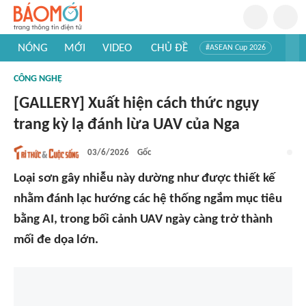
NÓNG
MỚI
VIDEO
CHỦ ĐỀ
#ASEAN Cup 2026
#Trí tuệ nhân tạo
#Mỹ - Iran
#Khám phá Việt Nam
CÔNG NGHỆ
#Khám phá thế giới
[GALLERY] Xuất hiện cách thức ngụy
trang kỳ lạ đánh lừa UAV của Nga
03/6/2026
Gốc
Loại sơn gây nhiễu này dường như được thiết kế
nhằm đánh lạc hướng các hệ thống ngắm mục tiêu
bằng AI, trong bối cảnh UAV ngày càng trở thành
mối đe dọa lớn.