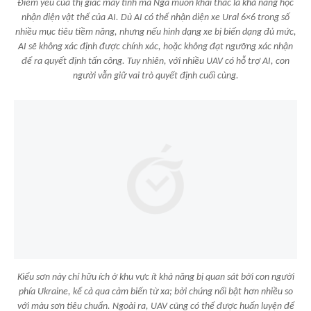
Điểm yếu của thị giác máy tính mà Nga muốn khai thác là khả năng học
nhận diện vật thể của AI. Dù AI có thể nhận diện xe Ural 6×6 trong số
nhiều mục tiêu tiềm năng, nhưng nếu hình dạng xe bị biến dạng đủ mức,
AI sẽ không xác định được chính xác, hoặc không đạt ngưỡng xác nhận
để ra quyết định tấn công. Tuy nhiên, với nhiều UAV có hỗ trợ AI, con
người vẫn giữ vai trò quyết định cuối cùng.
Kiểu sơn này chỉ hữu ích ở khu vực ít khả năng bị quan sát bởi con người
phía Ukraine, kể cả qua cảm biến từ xa; bởi chúng nổi bật hơn nhiều so
với màu sơn tiêu chuẩn. Ngoài ra, UAV cũng có thể được huấn luyện để