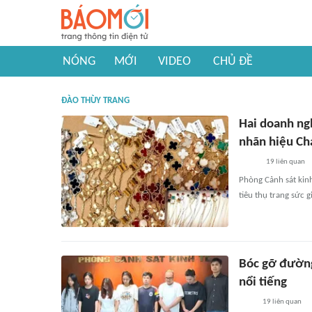
NÓNG
MỚI
VIDEO
CHỦ ĐỀ
ĐÀO THÙY TRANG
Hai doanh ngh
nhãn hiệu Cha
19
liên quan
Phòng Cảnh sát kin
tiêu thụ trang sức g
Bóc gỡ đường
nổi tiếng
19
liên quan