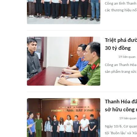
Công an tỉnh Thanh 
các thương hiệu nổi 
Triệt phá đườ
30 tỷ đồng
19
liên quan
Công an Thanh Hóa 
sản phẩm trang sức 
Thanh Hóa đấ
sở hữu công 
19
liên quan
Ngày 10/6, Cơ quan 
tội 'Buôn lậu' và '