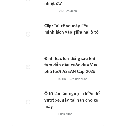
nhiệt đới
913
liên quan
Clip: Tài xế xe máy liều
mình lách vào giữa hai ô tô
Đình Bắc lên tiếng sau khi
tạm dẫn đầu cuộc đua Vua
phá lưới ASEAN Cup 2026
10 giờ
576
liên quan
Ô tô lấn làn ngược chiều để
vượt xe, gây tai nạn cho xe
máy
1
liên quan