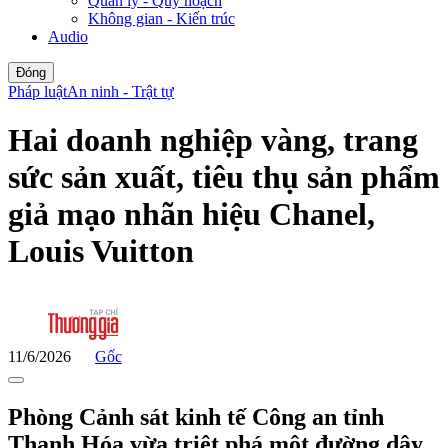
Quản lý - Quy hoạch
Không gian - Kiến trúc
Audio
Đóng
Pháp luật
An ninh - Trật tự
Hai doanh nghiệp vàng, trang
sức sản xuất, tiêu thụ sản phẩm
giả mạo nhãn hiệu Chanel,
Louis Vuitton
11/6/2026
Gốc
Phòng Cảnh sát kinh tế Công an tỉnh
Thanh Hóa vừa triệt phá một đường dây