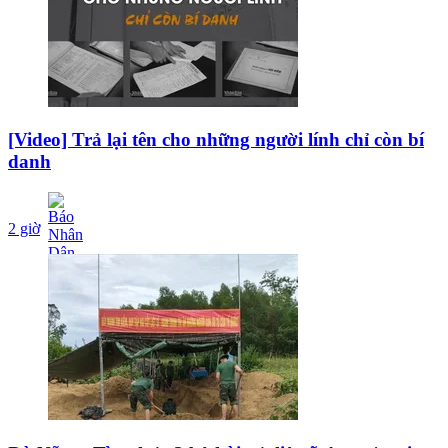
[Video] Trả lại tên cho những người lính chỉ còn bí
danh
2 giờ