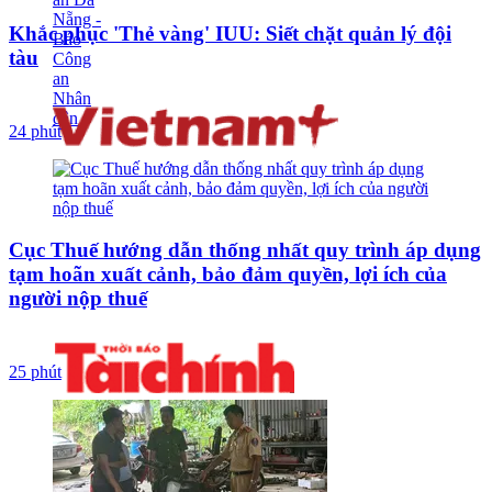
Khắc phục 'Thẻ vàng' IUU: Siết chặt quản lý đội
tàu
24 phút
Cục Thuế hướng dẫn thống nhất quy trình áp dụng
tạm hoãn xuất cảnh, bảo đảm quyền, lợi ích của
người nộp thuế
25 phút