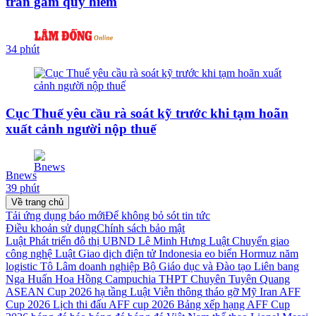
trăn gấm quý hiếm
34 phút
Cục Thuế yêu cầu rà soát kỹ trước khi tạm hoãn
xuất cảnh người nộp thuế
Bnews
39 phút
Về trang chủ
Tải ứng dụng báo mới
Để không bỏ sót tin tức
Điều khoản sử dụng
Chính sách bảo mật
Luật Phát triển đô thị
UBND
Lê Minh Hưng
Luật Chuyển giao
công nghệ
Luật Giao dịch điện tử
Indonesia
eo biển Hormuz
năm
logistic
Tô Lâm
doanh nghiệp
Bộ Giáo dục và Đào tạo
Liên bang
Nga
Huấn Hoa Hồng
Campuchia
THPT Chuyên Tuyên Quang
ASEAN Cup 2026
hạ tầng
Luật Viễn thông
tháo gỡ
Mỹ
Iran
AFF
Cup 2026
Lịch thi đấu AFF cup 2026
Bảng xếp hạng AFF Cup