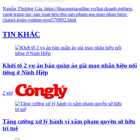
Nguồn
Thương Gia
:
https://thuonggiaonline.vn/hai-doanh-nghiep-
vang-trang-suc-san-xuat-tieu-thu-san-pham-gia-mao-nhan-hieu-
chanel-louis-vuitton-post570892.html
TIN KHÁC
Khởi tố 2 vụ án bán quần áo giả mạo nhãn hiệu nổi
tiếng ở Ninh Hiệp
2 giờ
Tăng cường xử lý hành vi xâm phạm quyền sở hữu
trí tuệ