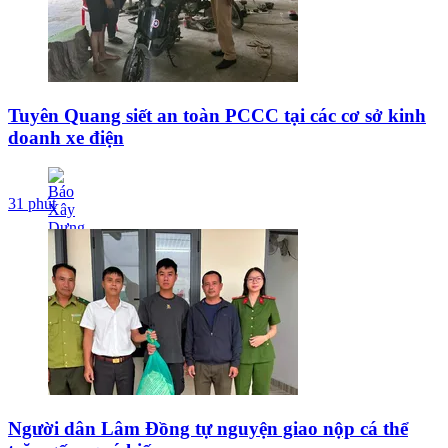
Tuyên Quang siết an toàn PCCC tại các cơ sở kinh
doanh xe điện
31 phút
Người dân Lâm Đồng tự nguyện giao nộp cá thể