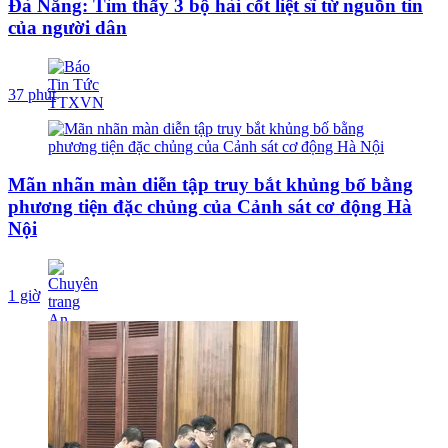
Đà Nẵng: Tìm thấy 3 bộ hài cốt liệt sĩ từ nguồn tin
của người dân
37 phút
Mãn nhãn màn diễn tập truy bắt khủng bố bằng
phương tiện đặc chủng của Cảnh sát cơ động Hà
Nội
1 giờ