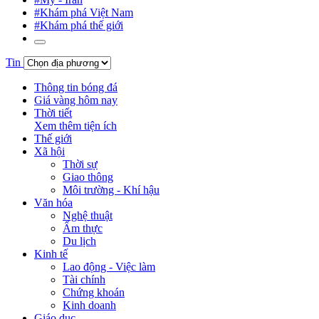
#Khám phá Việt Nam
#Khám phá thế giới
Tin
Thông tin bóng đá
Giá vàng hôm nay
Thời tiết
Xem thêm tiện ích
Thế giới
Xã hội
Thời sự
Giao thông
Môi trường - Khí hậu
Văn hóa
Nghệ thuật
Ẩm thực
Du lịch
Kinh tế
Lao động - Việc làm
Tài chính
Chứng khoán
Kinh doanh
Giáo dục