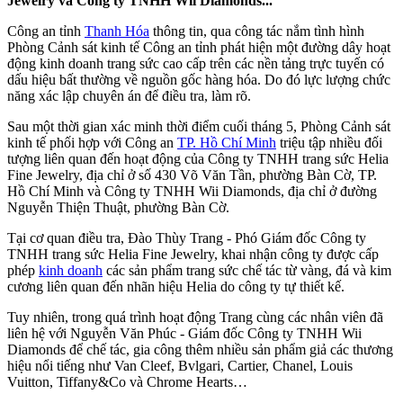
Jewelry và Công ty TNHH Wii Diamonds...
Công an tỉnh
Thanh Hóa
thông tin, qua công tác nắm tình hình
Phòng Cảnh sát kinh tế Công an tỉnh phát hiện một đường dây hoạt
động kinh doanh trang sức cao cấp trên các nền tảng trực tuyến có
dấu hiệu bất thường về nguồn gốc hàng hóa. Do đó lực lượng chức
năng xác lập chuyên án để điều tra, làm rõ.
Sau một thời gian xác minh thời điểm cuối tháng 5, Phòng Cảnh sát
kinh tế phối hợp với Công an
TP. Hồ Chí Minh
triệu tập nhiều đối
tượng liên quan đến hoạt động của Công ty TNHH trang sức Helia
Fine Jewelry, địa chỉ ở số 430 Võ Văn Tần, phường Bàn Cờ, TP.
Hồ Chí Minh và Công ty TNHH Wii Diamonds, địa chỉ ở đường
Nguyễn Thiện Thuật, phường Bàn Cờ.
Tại cơ quan điều tra, Đào Thùy Trang - Phó Giám đốc Công ty
TNHH trang sức Helia Fine Jewelry, khai nhận công ty được cấp
phép
kinh doanh
các sản phẩm trang sức chế tác từ vàng, đá và kim
cương liên quan đến nhãn hiệu Helia do công ty tự thiết kế.
Tuy nhiên, trong quá trình hoạt động Trang cùng các nhân viên đã
liên hệ với Nguyễn Văn Phúc - Giám đốc Công ty TNHH Wii
Diamonds để chế tác, gia công thêm nhiều sản phẩm giả các thương
hiệu nổi tiếng như Van Cleef, Bvlgari, Cartier, Chanel, Louis
Vuitton, Tiffany&Co và Chrome Hearts…