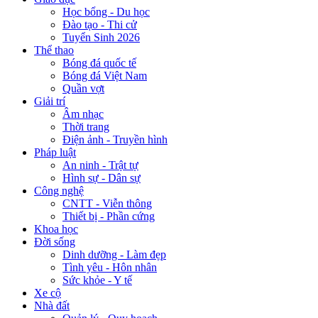
Học bổng - Du học
Đào tạo - Thi cử
Tuyển Sinh 2026
Thể thao
Bóng đá quốc tế
Bóng đá Việt Nam
Quần vợt
Giải trí
Âm nhạc
Thời trang
Điện ảnh - Truyền hình
Pháp luật
An ninh - Trật tự
Hình sự - Dân sự
Công nghệ
CNTT - Viễn thông
Thiết bị - Phần cứng
Khoa học
Đời sống
Dinh dưỡng - Làm đẹp
Tình yêu - Hôn nhân
Sức khỏe - Y tế
Xe cộ
Nhà đất