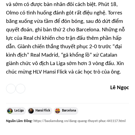
và sớm có được bàn nhân đôi cách biệt. Phút 18,
Olmo có tình huống đánh gót rất điệu nghệ. Torres
băng xuống vừa tầm để đón bóng, sau đó dứt điểm
quyết đoán, ghi bàn thứ 2 cho Barcelona. Những nỗ
lực của Real chỉ khiến cho trận đấu thêm phần hấp
dẫn. Giành chiến thắng thuyết phục 2-0 trước “đại
kình địch” Real Madrid, “gã khổng lồ” xứ Catalan
giành chức vô địch La Liga sớm hơn 3 vòng đấu. Xin
chúc mừng HLV Hansi Flick và các học trò của ông.
Lê Ngọc
La Liga
Hansi Flick
Barcelona
Nguồn
Lâm Đồng
:
https://baolamdong.vn/dang-quang-thuyet-phuc-441117.html