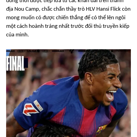
đồng thời được tiếp lửa từ các khán đài trên thánh
địa Nou Camp, chắc chắn thầy trò HLV Hansi Flick còn
mong muốn có được chiến thắng để có thể lên ngôi
một cách hoành tráng nhất trước đối thủ truyền kiếp
của mình.