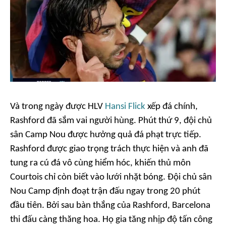
Và trong ngày được HLV
Hansi Flick
xếp đá chính,
Rashford đã sắm vai người hùng. Phút thứ 9, đội chủ
sân Camp Nou được hưởng quả đá phạt trực tiếp.
Rashford được giao trọng trách thực hiện và anh đã
tung ra cú đá vô cùng hiểm hóc, khiến thủ môn
Courtois chỉ còn biết vào lưới nhặt bóng. Đội chủ sân
Nou Camp định đoạt trận đấu ngay trong 20 phút
đầu tiên. Bởi sau bàn thắng của Rashford, Barcelona
thi đấu càng thăng hoa. Họ gia tăng nhịp độ tấn công