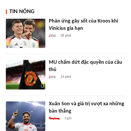
TIN NÓNG
Phản ứng gây sốt của Kroos khi
Vinicius gia hạn
28 phút
MU chấm dứt đặc quyền của cầu
thủ
24 phút
Xuân Son và giá trị vượt xa những
bàn thắng
3 giờ