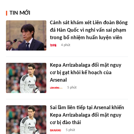
TIN MỚI
Cảnh sát khám xét Liên đoàn Bóng
đá Hàn Quốc vì nghi vấn sai phạm
trong bổ nhiệm huấn luyện viên
4 phút
Kepa Arrizabalaga đối mặt nguy
cơ bị gạt khỏi kế hoạch của
Arsenal
5 phút
Sai lầm liên tiếp tại Arsenal khiến
Kepa Arrizabalaga đối mặt nguy
cơ bị đào thải
5 phút