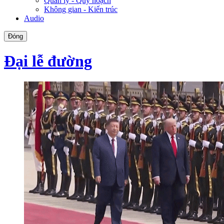
Quản lý - Quy hoạch
Không gian - Kiến trúc
Audio
Đóng
Đại lễ đường