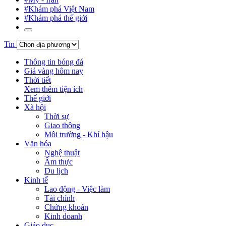
#Khám phá Việt Nam
#Khám phá thế giới
Tin
Thông tin bóng đá
Giá vàng hôm nay
Thời tiết
Xem thêm tiện ích
Thế giới
Xã hội
Thời sự
Giao thông
Môi trường - Khí hậu
Văn hóa
Nghệ thuật
Ẩm thực
Du lịch
Kinh tế
Lao động - Việc làm
Tài chính
Chứng khoán
Kinh doanh
Giáo dục