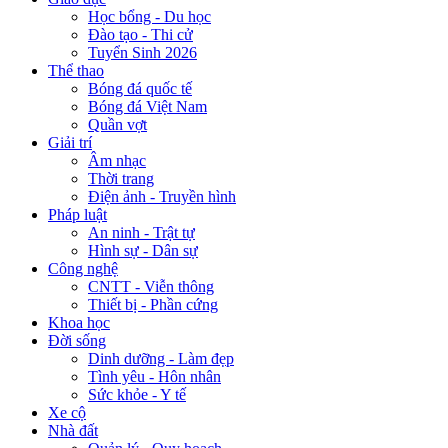
Học bổng - Du học
Đào tạo - Thi cử
Tuyển Sinh 2026
Thể thao
Bóng đá quốc tế
Bóng đá Việt Nam
Quần vợt
Giải trí
Âm nhạc
Thời trang
Điện ảnh - Truyền hình
Pháp luật
An ninh - Trật tự
Hình sự - Dân sự
Công nghệ
CNTT - Viễn thông
Thiết bị - Phần cứng
Khoa học
Đời sống
Dinh dưỡng - Làm đẹp
Tình yêu - Hôn nhân
Sức khỏe - Y tế
Xe cộ
Nhà đất