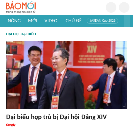
NÓNG
MỚI
VIDEO
CHỦ ĐỀ
#ASEAN Cup 2026
#Trí tuệ nhân tạo
#Mỹ - Iran
#Khám phá Việt Nam
ĐẠI HỘI ĐẠI BIỂU
#Khám phá thế giới
Đại biểu họp trù bị Đại hội Đảng XIV