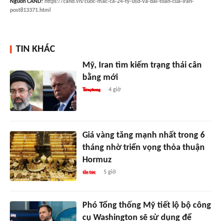
Nguồn
CAND
:
https://cand.vn/cuoc-mac-ca-24-ty-usd-va-bai-toan-cua-iran-
post813371.html
TIN KHÁC
Mỹ, Iran tìm kiếm trạng thái cân
bằng mới
4 giờ
Giá vàng tăng mạnh nhất trong 6
tháng nhờ triển vọng thỏa thuận
Hormuz
5 giờ
Phó Tổng thống Mỹ tiết lộ bộ công
cụ Washington sẽ sử dụng để