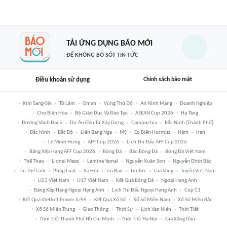
TẢI ỨNG DỤNG BÁO MỚI
ĐỂ KHÔNG BỎ SÓT TIN TỨC
Điều khoản sử dụng
Chính sách bảo mật
Kim Sang-Sik
Tô Lâm
Oman
Vùng Thủ Đô
An Ninh Mạng
Doanh Nghiệp
Chợ Biên Hòa
Bộ Giáo Dục Và Đào Tạo
ASEAN Cup 2026
Hạ Tầng
Đường Vành Đai 5
Dự Án Đầu Tư Xây Dựng
Campuchia
Bắc Ninh (thành Phố)
Bắc Ninh
Bắc Bộ
Liên Bang Nga
Mỹ
Eo Biển Hormuz
Năm
Iran
Lê Minh Hưng
AFF Cup 2026
Lịch Thi Đấu AFF Cup 2026
Bảng Xếp Hạng AFF Cup 2026
Bóng Đá
Báo Bóng Đá
Bóng Đá Việt Nam
Thể Thao
Lionel Messi
Lamine Yamal
Nguyễn Xuân Son
Nguyễn Đình Bắc
Tin Thế Giới
Pháp Luật
Xã Hội
Tin Bão
Tin Tức
Giá Vàng
Tuyển Việt Nam
U23 Việt Nam
U17 Việt Nam
Kết Quả Bóng Đá
Ngoại Hạng Anh
Bảng Xếp Hạng Ngoại Hạng Anh
Lịch Thi Đấu Ngoại Hạng Anh
Cúp C1
Kết Quả Vietlott Power 6/55
Kết Quả Xổ Số
Xổ Số Miền Nam
Xổ Số Miền Bắc
Xổ Số Miền Trung
Giao Thông
Thời Sự
Lịch Vạn Niên
Thời Tiết
Thời Tiết Thành Phố Hồ Chí Minh
Thời Tiết Hà Nội
Giá Xăng Dầu