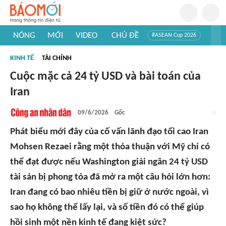
NÓNG
MỚI
VIDEO
CHỦ ĐỀ
#ASEAN Cup 2026
#Trí tuệ nhân tạo
#Mỹ - Iran
#Khám phá Việt Nam
KINH TẾ
TÀI CHÍNH
#Khám phá thế giới
Cuộc mặc cả 24 tỷ USD và bài toán của
Iran
09/6/2026
Gốc
Phát biểu mới đây của cố vấn lãnh đạo tối cao Iran
Mohsen Rezaei rằng một thỏa thuận với Mỹ chỉ có
thể đạt được nếu Washington giải ngân 24 tỷ USD
tài sản bị phong tỏa đã mở ra một câu hỏi lớn hơn:
Iran đang có bao nhiêu tiền bị giữ ở nước ngoài, vì
sao họ không thể lấy lại, và số tiền đó có thể giúp
hồi sinh một nền kinh tế đang kiệt sức?