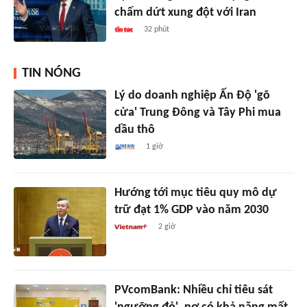
chấm dứt xung đột với Iran
32 phút
TIN NÓNG
Lý do doanh nghiệp Ấn Độ 'gõ
cửa' Trung Đông và Tây Phi mua
dầu thô
1 giờ
Hướng tới mục tiêu quy mô dự
trữ đạt 1% GDP vào năm 2030
2 giờ
PVcomBank: Nhiều chỉ tiêu sát