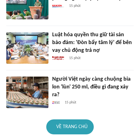
15 phút
Luật hóa quyền thu giữ tài sản
bảo đảm: 'Đòn bẩy tâm lý' để bên
vay chủ động trả nợ
15 phút
Người Việt ngày càng chuộng bia
lon 'lùn' 250 ml, điều gì đang xảy
ra?
15 phút
VỀ TRANG CHỦ