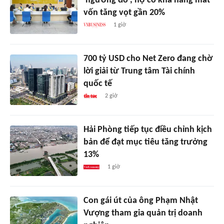
'ngưỡng đỏ', nợ có khả năng mất
vốn tăng vọt gần 20%
1 giờ
700 tỷ USD cho Net Zero đang chờ
lời giải từ Trung tâm Tài chính
quốc tế
2 giờ
Hải Phòng tiếp tục điều chỉnh kịch
bản để đạt mục tiêu tăng trưởng
13%
1 giờ
Con gái út của ông Phạm Nhật
Vượng tham gia quản trị doanh