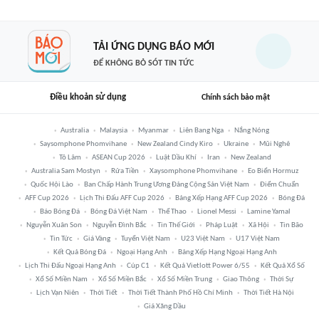
TẢI ỨNG DỤNG BÁO MỚI
ĐỂ KHÔNG BỎ SÓT TIN TỨC
Điều khoản sử dụng
Chính sách bảo mật
Australia
Malaysia
Myanmar
Liên Bang Nga
Nắng Nóng
Saysomphone Phomvihane
New Zealand Cindy Kiro
Ukraine
Mũi Nghê
Tô Lâm
ASEAN Cup 2026
Luật Dầu Khí
Iran
New Zealand
Australia Sam Mostyn
Rửa Tiền
Xaysomphone Phomvihane
Eo Biển Hormuz
Quốc Hội Lào
Ban Chấp Hành Trung Ương Đảng Cộng Sản Việt Nam
Điểm Chuẩn
AFF Cup 2026
Lịch Thi Đấu AFF Cup 2026
Bảng Xếp Hạng AFF Cup 2026
Bóng Đá
Báo Bóng Đá
Bóng Đá Việt Nam
Thể Thao
Lionel Messi
Lamine Yamal
Nguyễn Xuân Son
Nguyễn Đình Bắc
Tin Thế Giới
Pháp Luật
Xã Hội
Tin Bão
Tin Tức
Giá Vàng
Tuyển Việt Nam
U23 Việt Nam
U17 Việt Nam
Kết Quả Bóng Đá
Ngoại Hạng Anh
Bảng Xếp Hạng Ngoại Hạng Anh
Lịch Thi Đấu Ngoại Hạng Anh
Cúp C1
Kết Quả Vietlott Power 6/55
Kết Quả Xổ Số
Xổ Số Miền Nam
Xổ Số Miền Bắc
Xổ Số Miền Trung
Giao Thông
Thời Sự
Lịch Vạn Niên
Thời Tiết
Thời Tiết Thành Phố Hồ Chí Minh
Thời Tiết Hà Nội
Giá Xăng Dầu