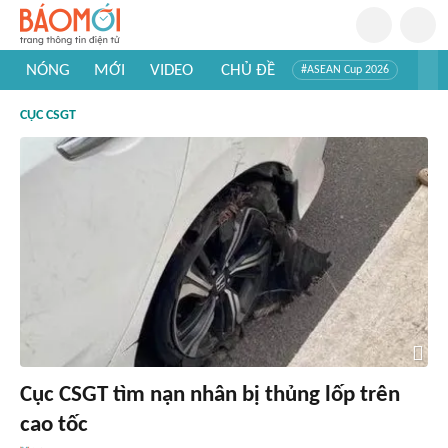
NÓNG
MỚI
VIDEO
CHỦ ĐỀ
#ASEAN Cup 2026
#Trí tuệ nhân tạo
#Mỹ - Iran
#Khám phá Việt Nam
CỤC CSGT
#Khám phá thế giới
Cục CSGT tìm nạn nhân bị thủng lốp trên
cao tốc