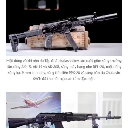
Một dòng vũ khí nhỏ do Tập đoàn Kalashnikov sản xuất gồm súng trường
tấn công AK-15, AK-19 và AK-308, súng máy hạng nhẹ RPL-20, một dòng
súng lục 9 mm Lebedev, súng tiểu liên PPK-20 và súng bắn tỉa Chukavin
SVCh đã thu hút sự quan tâm đặc biệt.