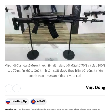
Việc nội địa hóa sẽ được thực hiện dần dần, bắt đầu từ 70% và đạt 100%
sau 70 nghìn khẩu. Quá trình sản xuất được thực hiện bởi công ty liên
doanh Indo - Russian Rifles Private Ltd.
Việt Dũng
Liên Bang Nga
ASEAN
Nguồn
ANTĐ
:
https://anninhthudo.vn/nga-san-sang-cap-giay-phep-san-xuat-vu-