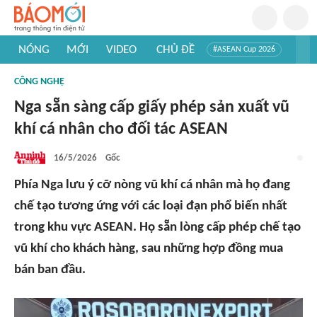
NÓNG
MỚI
VIDEO
CHỦ ĐỀ
#ASEAN Cup 2026
#Trí tuệ nhân tạo
#Mỹ - Iran
#Khám phá Việt Nam
CÔNG NGHỆ
#Khám phá thế giới
Nga sẵn sàng cấp giấy phép sản xuất vũ
khí cá nhân cho đối tác ASEAN
16/5/2026
Gốc
Phía Nga lưu ý cỡ nòng vũ khí cá nhân mà họ đang
chế tạo tương ứng với các loại đạn phổ biến nhất
trong khu vực ASEAN. Họ sẵn lòng cấp phép chế tạo
vũ khí cho khách hàng, sau những hợp đồng mua
bán ban đầu.