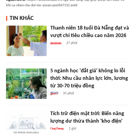
khi-ca-nhan-cho-doi-tac-asean-post647132.antd
TIN KHÁC
Thanh niên 18 tuổi Đà Nẵng đạt và
vượt chỉ tiêu chiều cao năm 2026
27 phút
5 ngành học 'đắt giá' không lo lỗi
thời: Nhu cầu nhân lực lớn, lương
từ 30-70 triệu đồng
35 phút
Tích trữ điện mặt trời: Biến năng
lượng dư thừa thành 'kho điện'
1 giờ