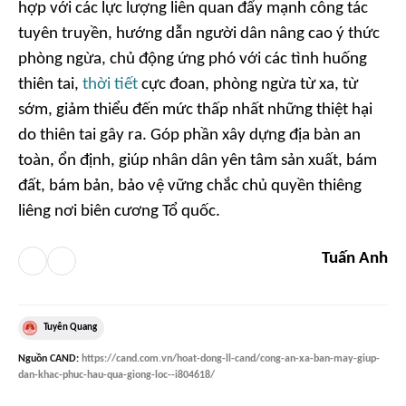
hợp với các lực lượng liên quan đẩy mạnh công tác
tuyên truyền, hướng dẫn người dân nâng cao ý thức
phòng ngừa, chủ động ứng phó với các tình huống
thiên tai,
thời tiết
cực đoan, phòng ngừa từ xa, từ
sớm, giảm thiểu đến mức thấp nhất những thiệt hại
do thiên tai gây ra. Góp phần xây dựng địa bàn an
toàn, ổn định, giúp nhân dân yên tâm sản xuất, bám
đất, bám bản, bảo vệ vững chắc chủ quyền thiêng
liêng nơi biên cương Tổ quốc.
Tuấn Anh
Tuyên Quang
Nguồn
CAND
:
https://cand.com.vn/hoat-dong-ll-cand/cong-an-xa-ban-may-giup-
dan-khac-phuc-hau-qua-giong-loc--i804618/