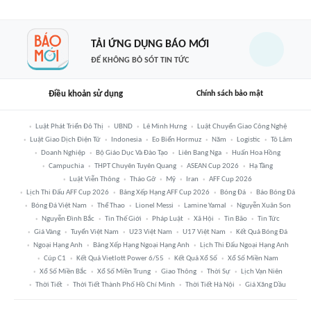
TẢI ỨNG DỤNG BÁO MỚI
ĐỂ KHÔNG BỎ SÓT TIN TỨC
Điều khoản sử dụng
Chính sách bảo mật
Luật Phát Triển Đô Thị
UBND
Lê Minh Hưng
Luật Chuyển Giao Công Nghệ
Luật Giao Dịch Điện Tử
Indonesia
Eo Biển Hormuz
Năm
Logistic
Tô Lâm
Doanh Nghiệp
Bộ Giáo Dục Và Đào Tạo
Liên Bang Nga
Huấn Hoa Hồng
Campuchia
THPT Chuyên Tuyên Quang
ASEAN Cup 2026
Hạ Tầng
Luật Viễn Thông
Tháo Gỡ
Mỹ
Iran
AFF Cup 2026
Lịch Thi Đấu AFF Cup 2026
Bảng Xếp Hạng AFF Cup 2026
Bóng Đá
Báo Bóng Đá
Bóng Đá Việt Nam
Thể Thao
Lionel Messi
Lamine Yamal
Nguyễn Xuân Son
Nguyễn Đình Bắc
Tin Thế Giới
Pháp Luật
Xã Hội
Tin Bão
Tin Tức
Giá Vàng
Tuyển Việt Nam
U23 Việt Nam
U17 Việt Nam
Kết Quả Bóng Đá
Ngoại Hạng Anh
Bảng Xếp Hạng Ngoại Hạng Anh
Lịch Thi Đấu Ngoại Hạng Anh
Cúp C1
Kết Quả Vietlott Power 6/55
Kết Quả Xổ Số
Xổ Số Miền Nam
Xổ Số Miền Bắc
Xổ Số Miền Trung
Giao Thông
Thời Sự
Lịch Vạn Niên
Thời Tiết
Thời Tiết Thành Phố Hồ Chí Minh
Thời Tiết Hà Nội
Giá Xăng Dầu