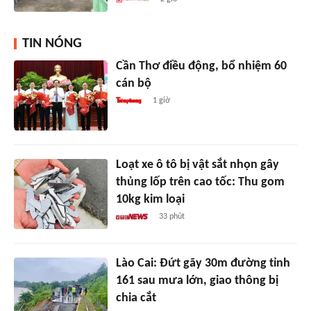
TIN NÓNG
Cần Thơ điều động, bổ nhiệm 60
cán bộ
1 giờ
Loạt xe ô tô bị vật sắt nhọn gây
thủng lốp trên cao tốc: Thu gom
10kg kim loại
33 phút
Lào Cai: Đứt gãy 30m đường tỉnh
161 sau mưa lớn, giao thông bị
chia cắt