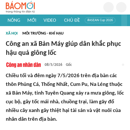
NÓNG
MỚI
VIDEO
CHỦ ĐỀ
#ASEAN Cup 2026
#Trí tuệ nhân tạo
#Mỹ - Iran
#Khám phá Việt Nam
XÃ HỘI
MÔI TRƯỜNG - KHÍ HẬU
#Khám phá thế giới
Công an xã Bản Máy giúp dân khắc phục
hậu quả giông lốc
08/5/2026
Gốc
Chiều tối và đêm ngày 7/5/2026 trên địa bàn các
thôn Phủng Cá, Thống Nhất, Cum Pu, Na Léng thuộc
xã Bản Máy, tỉnh Tuyên Quang xảy ra mưa giông, lốc
cục bộ, gây tốc mái nhà, chuồng trại, làm gãy đổ
nhiều cây xanh gây thiệt hại tài sản và vật nuôi của
nhân dân trên địa bàn.