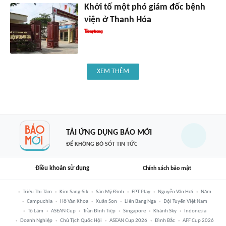
Khởi tố một phó giám đốc bệnh
viện ở Thanh Hóa
XEM THÊM
TẢI ỨNG DỤNG BÁO MỚI
ĐỂ KHÔNG BỎ SÓT TIN TỨC
Điều khoản sử dụng
Chính sách bảo mật
Triệu Thị Tâm
Kim Sang-Sik
Sân Mỹ Đình
FPT Play
Nguyễn Văn Hợi
Năm
Campuchia
Hồ Văn Khoa
Xuân Son
Liên Bang Nga
Đội Tuyển Việt Nam
Tô Lâm
ASEAN Cup
Trần Đình Tiệp
Singapore
Khánh Sky
Indonesia
Doanh Nghiệp
Chủ Tịch Quốc Hội
ASEAN Cup 2026
Đình Bắc
AFF Cup 2026