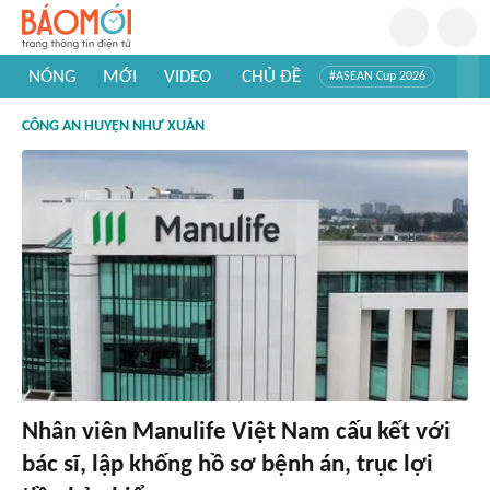
NÓNG
MỚI
VIDEO
CHỦ ĐỀ
#ASEAN Cup 2026
#Trí tuệ nhân tạo
#Mỹ - Iran
#Khám phá Việt Nam
CÔNG AN HUYỆN NHƯ XUÂN
#Khám phá thế giới
Nhân viên Manulife Việt Nam cấu kết với
bác sĩ, lập khống hồ sơ bệnh án, trục lợi