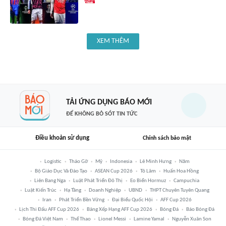
XEM THÊM
TẢI ỨNG DỤNG BÁO MỚI
ĐỂ KHÔNG BỎ SÓT TIN TỨC
Điều khoản sử dụng
Chính sách bảo mật
Logistic
Tháo Gỡ
Mỹ
Indonesia
Lê Minh Hưng
Năm
Bộ Giáo Dục Và Đào Tạo
ASEAN Cup 2026
Tô Lâm
Huấn Hoa Hồng
Liên Bang Nga
Luật Phát Triển Đô Thị
Eo Biển Hormuz
Campuchia
Luật Kiến Trúc
Hạ Tầng
Doanh Nghiệp
UBND
THPT Chuyên Tuyên Quang
Iran
Phát Triển Bền Vững
Đại Biểu Quốc Hội
AFF Cup 2026
Lịch Thi Đấu AFF Cup 2026
Bảng Xếp Hạng AFF Cup 2026
Bóng Đá
Báo Bóng Đá
Bóng Đá Việt Nam
Thể Thao
Lionel Messi
Lamine Yamal
Nguyễn Xuân Son