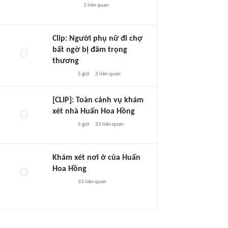
1
liên quan
Clip: Người phụ nữ đi chợ
bất ngờ bị đâm trọng
thương
5 giờ
3
liên quan
[CLIP]: Toàn cảnh vụ khám
xét nhà Huấn Hoa Hồng
5 giờ
33
liên quan
Khám xét nơi ở của Huấn
Hoa Hồng
33
liên quan