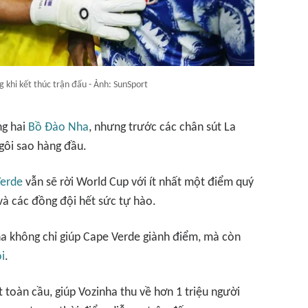
g khi kết thúc trận đấu - Ảnh: SunSport
ng hai
Bồ Đào Nha
, nhưng trước các chân sút La
gôi sao hàng đầu.
erde
vẫn sẽ rời World Cup với ít nhất một điểm quý
và các đồng đội hết sức tự hào.
a không chỉ giúp Cape Verde giành điểm, mà còn
i
.
 toàn cầu, giúp Vozinha thu về hơn 1 triệu người