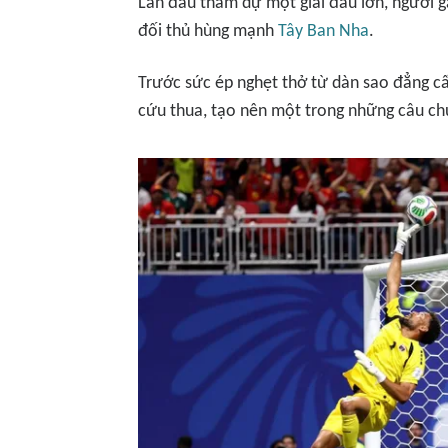
Lần đầu tham dự một giải đấu lớn, người g
đối thủ hùng mạnh
Tây Ban Nha
.
Trước sức ép nghẹt thở từ dàn sao đẳng cấ
cứu thua, tạo nên một trong những câu c