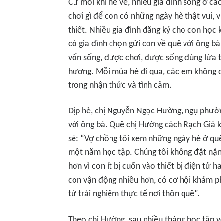
Cứ mỗi khi hè về, nhiều gia đình sống ở các 
chơi gì để con có những ngày hè thật vui, 
thiết. Nhiều gia đình đăng ký cho con học
có gia đình chọn gửi con về quê với ông bà
vốn sống, được chơi, được sống đúng lứa t
hương. Mỗi mùa hè đi qua, các em không c
trong nhận thức và tình cảm.
Dịp hè, chị Nguyễn Ngọc Hường, ngụ phườn
với ông bà. Quê chị Hường cách Rạch Giá kh
sẻ: “Vợ chồng tôi xem những ngày hè ở quê
một năm học tập. Chúng tôi không đặt nặng
hơn vì con ít bị cuốn vào thiết bị điện tử 
con vận động nhiều hơn, có cơ hội khám 
từ trải nghiệm thực tế nơi thôn quê”.
Theo chị Hường, sau nhiều tháng học tập v