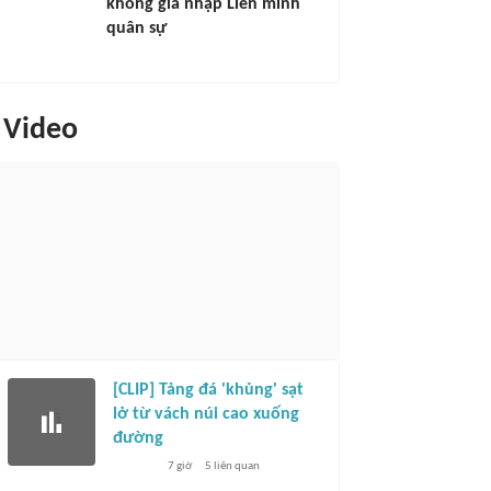
không gia nhập Liên minh
quân sự
Video
[CLIP] Tảng đá 'khủng' sạt
lở từ vách núi cao xuống
đường
7 giờ
5
liên quan