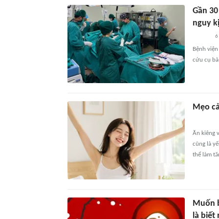
Gần 30
nguy k
6
Bệnh viện
cứu cụ bà
Mẹo cả
Ăn kiêng v
cũng là y
thể làm t
Muốn b
là biết