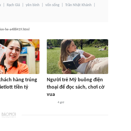
u
Rạch Giá
yên bình
vốn sống
Trần Nhật Khánh
don-he-a488419.html
khách hàng trúng
Người trẻ Mỹ buông điện
etlott tiền tỷ
thoại để đọc sách, chơi cờ
vua
4 giờ