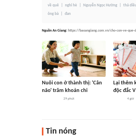
về quê
nghỉ hè
Nguyễn Ngọc Hường
thả diề
ông bà
đan
Nguồn
An Giang
:
https://baoangiang.com.vn/cho-con-ve-que-
Nuôi con ở thành thị: 'Cân
Lại thêm 
não' trăm khoản chi
độc đắc Vi
29 phút
4 giờ
Tin nóng