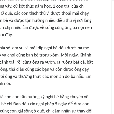
ng vậy, cứ kết thúc năm học, 2 con trai của chị
Ở quê, các con thích thú vì được thoải mái chạy
n bè và được tận hưởng nhiều điều thú vị nơi làng
on chị nhiều lần được về sống cùng ông bà nội nên
ơi đây.
hia sẻ, em vui vì mỗi dịp nghỉ hè đều được ba mẹ
ọ và chơi cùng bạn bè trong xóm. Mỗi ngày, Khánh
nh trái rồi cùng ông ra vườn, ra ruộng bắt cá, bắt
 bóng, thả diều cùng các bạn và còn được ông dạy
á với ông và thưởng thức các món ăn do bà nấu. Em
h nói.
iá cho con tận hưởng kỳ nghỉ hè bằng chuyến về
 hè chị Đan đều xin nghỉ phép 5 ngày để đưa con
 cùng con gái sống ở quê, chị cảm nhận sự thay đổi