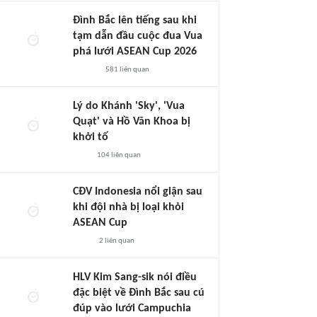
Đình Bắc lên tiếng sau khi
tạm dẫn đầu cuộc đua Vua
phá lưới ASEAN Cup 2026
581
liên quan
Lý do Khánh 'Sky', 'Vua
Quạt' và Hồ Văn Khoa bị
khởi tố
104
liên quan
CĐV Indonesia nổi giận sau
khi đội nhà bị loại khỏi
ASEAN Cup
2
liên quan
HLV Kim Sang-sik nói điều
đặc biệt về Đình Bắc sau cú
đúp vào lưới Campuchia