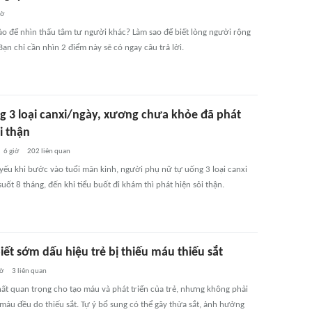
iờ
ào để nhìn thấu tâm tư người khác? Làm sao để biết lòng người rộng
ạn chỉ cần nhìn 2 điểm này sẽ có ngay câu trả lời.
g 3 loại canxi/ngày, xương chưa khỏe đã phát
i thận
6 giờ
202
liên quan
yếu khi bước vào tuổi mãn kinh, người phụ nữ tự uống 3 loại canxi
uốt 8 tháng, đến khi tiểu buốt đi khám thì phát hiện sỏi thận.
ết sớm dấu hiệu trẻ bị thiếu máu thiếu sắt
iờ
3
liên quan
chất quan trọng cho tạo máu và phát triển của trẻ, nhưng không phải
máu đều do thiếu sắt. Tự ý bổ sung có thể gây thừa sắt, ảnh hưởng