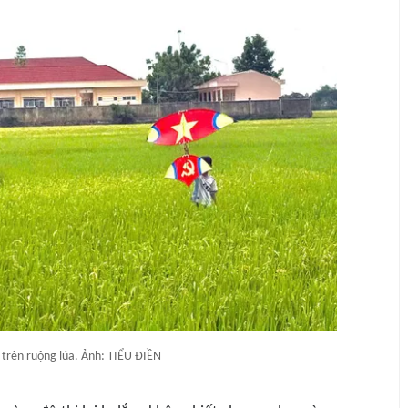
 trên ruộng lúa. Ảnh: TIỂU ĐIỀN