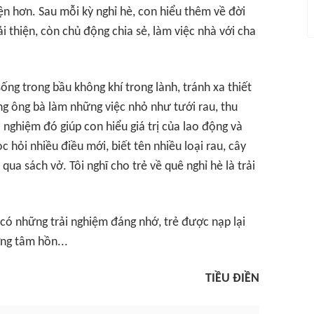
ện hơn. Sau mỗi kỳ nghỉ hè, con hiểu thêm về đời
i thiện, còn chủ động chia sẻ, làm việc nhà với cha
sống trong bầu không khí trong lành, tránh xa thiết
ng ông bà làm những việc nhỏ như tưới rau, thu
ải nghiệm đó giúp con hiểu giá trị của lao động và
c hỏi nhiều điều mới, biết tên nhiều loại rau, cây
qua sách vở. Tôi nghĩ cho trẻ về quê nghỉ hè là trải
ẻ có những trải nghiệm đáng nhớ, trẻ được nạp lại
ng tâm hồn...
TIỀU ĐIỀN