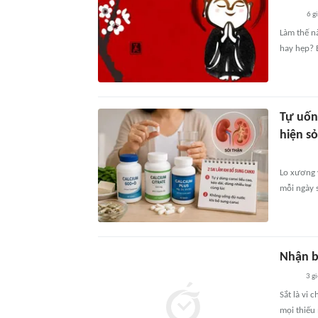
6 g
Làm thế n
hay hẹp? B
Tự uốn
hiện sỏ
Lo xương 
mỗi ngày s
Nhận bi
3 g
Sắt là vi 
mọi thiếu 