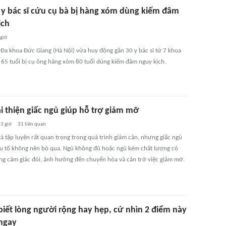
 y bác sĩ cứu cụ bà bị hàng xóm dùng kiếm đâm
ịch
 giờ
 Đa khoa Đức Giang (Hà Nội) vừa huy động gần 30 y bác sĩ từ 7 khoa
 65 tuổi bị cụ ông hàng xóm 80 tuổi dùng kiếm đâm nguy kịch.
i thiện giấc ngủ giúp hỗ trợ giảm mỡ
3 giờ
31
liên quan
à tập luyện rất quan trọng trong quá trình giảm cân, nhưng giấc ngủ
ếu tố không nên bỏ qua. Ngủ không đủ hoặc ngủ kém chất lượng có
ăng cảm giác đói, ảnh hưởng đến chuyển hóa và cản trở việc giảm mỡ.
iết lòng người rộng hay hẹp, cứ nhìn 2 điểm này
 ngay