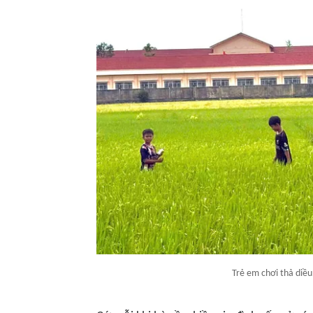
Trẻ em chơi thả diều