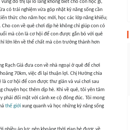
vùng đô thị lại lo lắng không biết cho con học gì,
vừa có trải nghiệm vừa góp nhặt kỹ năng sống cần
 kiến thức cho năm học mới, học các lớp năng khiếu;
. Cho con về quê chơi dịp hè không chỉ giúp con có
uổi mà còn là cơ hội để con được gắn bó với quê
hỉ lớn lên về thể chất mà còn trưởng thành hơn
g Rạch Giá đưa con về nhà ngoại ở quê để chơi
oảng 70km, việc đi lại thuận lợi. Chị Hường chia
 là cơ hội để con được thư giãn và vui chơi sau
 chuyện học thêm dịp hè. Khi về quê, tôi yên tâm
hay phải đối mặt với cảnh xe cộ đông đúc. Tôi mong
phá
thế giới
xung quanh và học những kỹ năng sống
ới nhiều áp lực nên khoảng thời gian hè được về