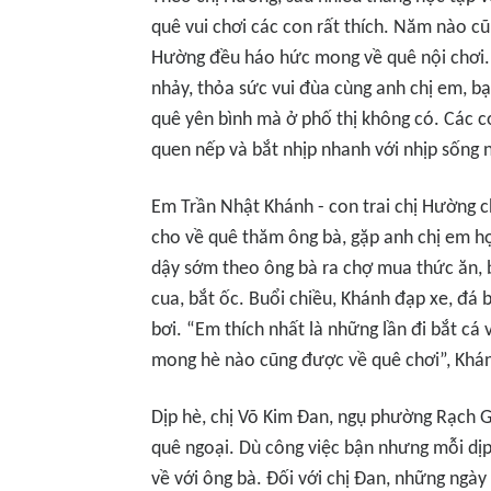
quê vui chơi các con rất thích. Năm nào cũ
Hường đều háo hức mong về quê nội chơi. 
nhảy, thỏa sức vui đùa cùng anh chị em, bạ
quê yên bình mà ở phố thị không có. Các c
quen nếp và bắt nhịp nhanh với nhịp sống n
Em Trần Nhật Khánh - con trai chị Hường c
cho về quê thăm ông bà, gặp anh chị em h
dậy sớm theo ông bà ra chợ mua thức ăn, bá
cua, bắt ốc. Buổi chiều, Khánh đạp xe, đá
bơi. “Em thích nhất là những lần đi bắt c
mong hè nào cũng được về quê chơi”, Khán
Dịp hè, chị Võ Kim Đan, ngụ phường Rạch G
quê ngoại. Dù công việc bận nhưng mỗi dịp
về với ông bà. Đối với chị Đan, những ngày