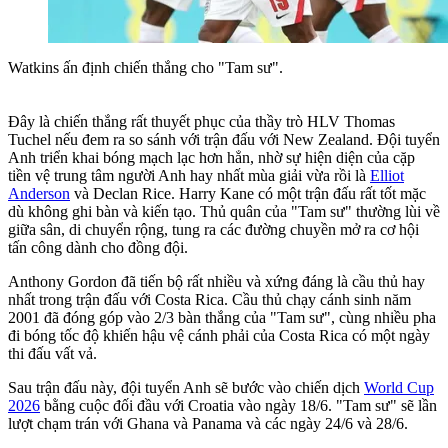
Watkins ấn định chiến thắng cho "Tam sư".
Đây là chiến thắng rất thuyết phục của thầy trò HLV Thomas
Tuchel nếu đem ra so sánh với trận đấu với New Zealand. Đội tuyển
Anh triển khai bóng mạch lạc hơn hẳn, nhờ sự hiện diện của cặp
tiền vệ trung tâm người Anh hay nhất mùa giải vừa rồi là
Elliot
Anderson
và Declan Rice. Harry Kane có một trận đấu rất tốt mặc
dù không ghi bàn và kiến tạo. Thủ quân của "Tam sư" thường lùi về
giữa sân, di chuyển rộng, tung ra các đường chuyền mở ra cơ hội
tấn công dành cho đồng đội.
Anthony Gordon đã tiến bộ rất nhiều và xứng đáng là cầu thủ hay
nhất trong trận đấu với Costa Rica. Cầu thủ chạy cánh sinh năm
2001 đã đóng góp vào 2/3 bàn thắng của "Tam sư", cùng nhiều pha
đi bóng tốc độ khiến hậu vệ cánh phải của Costa Rica có một ngày
thi đấu vất vả.
Sau trận đấu này, đội tuyển Anh sẽ bước vào chiến dịch
World Cup
2026
bằng cuộc đối đầu với Croatia vào ngày 18/6. "Tam sư" sẽ lần
lượt chạm trán với Ghana và Panama và các ngày 24/6 và 28/6.