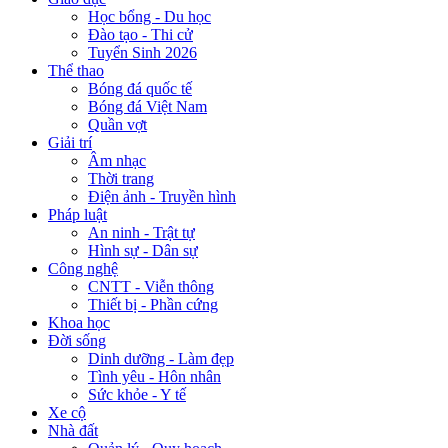
Học bổng - Du học
Đào tạo - Thi cử
Tuyển Sinh 2026
Thể thao
Bóng đá quốc tế
Bóng đá Việt Nam
Quần vợt
Giải trí
Âm nhạc
Thời trang
Điện ảnh - Truyền hình
Pháp luật
An ninh - Trật tự
Hình sự - Dân sự
Công nghệ
CNTT - Viễn thông
Thiết bị - Phần cứng
Khoa học
Đời sống
Dinh dưỡng - Làm đẹp
Tình yêu - Hôn nhân
Sức khỏe - Y tế
Xe cộ
Nhà đất