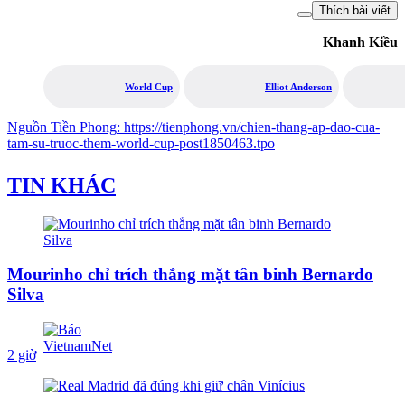
Thích bài viết
Khanh Kiều
World Cup
Elliot Anderson
Nguồn
Tiền Phong
:
https://tienphong.vn/chien-thang-ap-dao-cua-
tam-su-truoc-them-world-cup-post1850463.tpo
TIN KHÁC
Mourinho chỉ trích thẳng mặt tân binh Bernardo
Silva
2 giờ