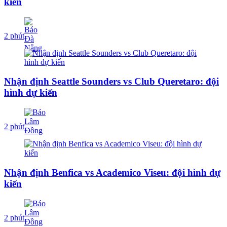
kiến
2 phút
Nhận định Seattle Sounders vs Club Queretaro: đội
hình dự kiến
2 phút
Nhận định Benfica vs Academico Viseu: đội hình dự
kiến
2 phút