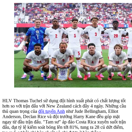
HLV Thomas Tuchel sử dụng đội hình xuất phát có chất lượng tốt
hơn so với trận đấu với New Zealand cách đây 4 ngày. Những cầu
thủ quan trọng của
đội tuyển Anh
như Jude Bellingham, Elliot
Anderson, Declan Rice và đội trưởng Harry Kane đều góp mặt
ngay từ đầu trận đấu. "Tam sư" áp đảo Costa Rica xuyên suốt trận
đấu, đạt tỷ lệ kiểm soát bóng lên tới 81%, tung ra 28 cú dứt điểm,