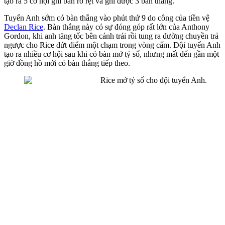
tạo ra 5 cơ hội ghi bàn rõ rệt và ghi được 3 bàn thắng.
Tuyển Anh sớm có bàn thắng vào phút thứ 9 do công của tiền vệ
Declan Rice
. Bàn thắng này có sự đóng góp rất lớn của Anthony
Gordon, khi anh tăng tốc bên cánh trái rồi tung ra đường chuyền trả
ngược cho Rice dứt điểm một chạm trong vòng cấm. Đội tuyển Anh
tạo ra nhiều cơ hội sau khi có bàn mở tỷ số, nhưng mất đến gần một
giờ đồng hồ mới có bàn thắng tiếp theo.