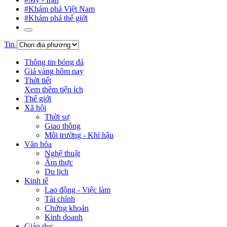
#Khám phá Việt Nam
#Khám phá thế giới
Tin
Thông tin bóng đá
Giá vàng hôm nay
Thời tiết
Xem thêm tiện ích
Thế giới
Xã hội
Thời sự
Giao thông
Môi trường - Khí hậu
Văn hóa
Nghệ thuật
Ẩm thực
Du lịch
Kinh tế
Lao động - Việc làm
Tài chính
Chứng khoán
Kinh doanh
Giáo dục