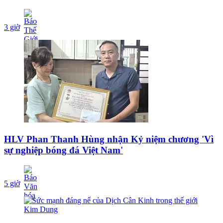
3 giờ
HLV Phan Thanh Hùng nhận Kỷ niệm chương 'Vì
sự nghiệp bóng đá Việt Nam'
5 giờ