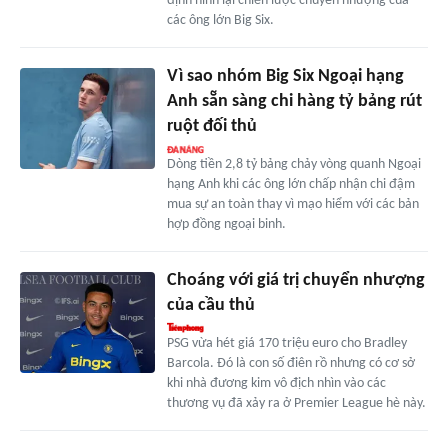
định hình lại chiến lược chuyển nhượng của
các ông lớn Big Six.
Vì sao nhóm Big Six Ngoại hạng
Anh sẵn sàng chi hàng tỷ bảng rút
ruột đối thủ
Dòng tiền 2,8 tỷ bảng chảy vòng quanh Ngoại
hạng Anh khi các ông lớn chấp nhận chi đậm
mua sự an toàn thay vì mạo hiểm với các bản
hợp đồng ngoại binh.
Choáng với giá trị chuyển nhượng
của cầu thủ
PSG vừa hét giá 170 triệu euro cho Bradley
Barcola. Đó là con số điên rồ nhưng có cơ sở
khi nhà đương kim vô địch nhìn vào các
thương vụ đã xảy ra ở Premier League hè này.