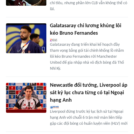
chi tiêu, nhưng phần lớn CLB vẫn không thể có
lãi.
Galatasaray chi lương khủng lôi
kéo Bruno Fernandes
Galatasaray đang triển khai kế hoạch đầy
tham vọng bằng gói tài chính khổng lồ nhằm
lôi kéo Bruno Fernandes rời Manchester
United để gia nhập nhà vô địch bóng đá Thổ
Nhĩ Kỳ.
Newcastle đổi tướng, Liverpool áp
sát kỷ lục chưa từng có tại Ngoại
hạng Anh
Liverpool đứng trước kỷ lục lịch sử tại Ngoại
hạng Anh với chuỗi 6 trận mở màn liên tiếp
gặp các đội bóng có huấn luyện viên (HLV) mới