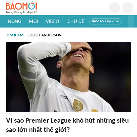
NÓNG
MỚI
VIDEO
CHỦ ĐỀ
#ASEAN Cup 2026
#Trí tuệ nhân tạo
#Mỹ - Iran
#Khám phá Việt Nam
TÌM KIẾM
ELLIOT ANDERSON
#Khám phá thế giới
Vì sao Premier League khó hút những siêu
sao lớn nhất thế giới?