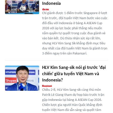
Indonesia
Chỉ giành được 1 điểm trước Singapore ở lượt
trận trước, đội tuyển Việt Nam bước vào cuộc
đối đầu với Indonesia ở bảng A ASEAN Cup
2026 với áp lực buộc phải thắng nếu muốn
nắm quyền tự quyết trong cuộc đua giành vé
vào bán kết. Dù thừa nhận sức ép rất lớn,
nhưng HLV Kim Sang Sik khẳng định mục tiêu
duy nhất của đội tuyển Việt Nam là giành trọn
3 điểm ngay trên sân Pakansari.
HLV Kim Sang-sik nói gì trước 'đại
chiến' giữa tuyển Việt Nam và
Indonesia?
Chiều 2-8, HLV Kim Sang-sik cùng thủ môn
Patrik Lê Giang tham dự họp báo trước trận
gặp Indonesia tại bảng A ASEAN Cup 2026.
Chiến lược gia người Hàn Quốc khẳng định
tuyển Việt Nam đã sẵn sàng và quyết tâm