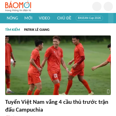
NÓNG
MỚI
VIDEO
CHỦ ĐỀ
#ASEAN Cup 2026
#Trí tuệ nhân tạo
#Mỹ - Iran
#Khám phá Việt Nam
TÌM KIẾM
PATRIK LÊ GIANG
#Khám phá thế giới
Tuyển Việt Nam vắng 4 cầu thủ trước trận
đấu Campuchia