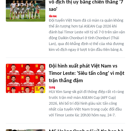
vô địch thị uy bằng chiến thắng '7
sao'
Đội tuyển Việt Nam đã có màn ra quân không
thể ấn tượng hơn tại ASEAN Cup 2026 khi
đánh bại Timor Leste với tỷ số 7-0 trên sân vận
động Daikin Chonburi ở tỉnh Chonburi (Thái
Lan), qua đó khẳng định vị thế của nhà đương
kim vô địch ngay ở lượt trận đầu tiên bảng A.
Đội hình xuất phát Việt Nam vs
Timor Leste: 'Siêu tấn công' vì một
trận thắng đậm
HLV Kim Sang-sik gửi đi thông điệp rất rõ ràng
trước trận mở màn ASEAN Cup (AFF Cup)
2026, khi bố trí đội hình giàu sức tấn công
nhất của tuyển Việt Nam trong cuộc đối đầu
với Timor Leste lúc 20h30 hôm nay, 24-7.