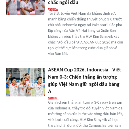
chắc ngôi đầu
Tối 3.8, tuyển Việt Nam đã khẳng định sức
mạnh bằng chiến thắng thuyết phục 3-0 trước
chủ nhà Indonesia ngay tại Pakansari. Các pha
lập công của Văn Vĩ, Hai Long và Xuân Son
không chỉ giúp thầy trò HLV Kim Sang-sik xây
chắc ngôi đầu bảng A ASEAN Cup 2026 mà còn
tạo lợi thế cực lớn trong cuộc đua giành vé
vào Bán kết.
ASEAN Cup 2026, Indonesia - Việt
Nam 0-3: Chiến thắng ấn tượng
giúp Việt Nam giữ ngôi đầu bảng
A
Giành chiến thắng ấn tượng 3-0 ngay trên sân
của Indonesia, thầy trò đội tuyển Việt Nam đã
mở rộng cánh cửa bước vào vòng đấu bán kết,
vì ở lượt cuối cùng, HLV Kim Sang-sik và học
trò chỉ phải đụng đối thủ Campuchia trên sân