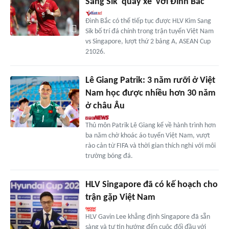
Sang Sik 'quay xe' với Đình Bắc
Đình Bắc có thể tiếp tục được HLV Kim Sang
Sik bố trí đá chính trong trận tuyển Việt Nam
vs Singapore, lượt thứ 2 bảng A, ASEAN Cup
21026.
Lê Giang Patrik: 3 năm rưỡi ở Việt
Nam học được nhiều hơn 30 năm
ở châu Âu
Thủ môn Patrik Lê Giang kể về hành trình hơn
ba năm chờ khoác áo tuyển Việt Nam, vượt
rào cản từ FIFA và thời gian thích nghi với môi
trường bóng đá.
HLV Singapore đã có kế hoạch cho
trận gặp Việt Nam
HLV Gavin Lee khẳng định Singapore đã sẵn
sàng và tự tin hướng đến cuộc đối đầu với