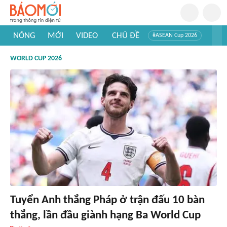
NÓNG
MỚI
VIDEO
CHỦ ĐỀ
#ASEAN Cup 2026
#Trí tuệ nhân tạo
#Mỹ - Iran
#Khám phá Việt Nam
WORLD CUP 2026
#Khám phá thế giới
Tuyển Anh thắng Pháp ở trận đấu 10 bàn
thắng, lần đầu giành hạng Ba World Cup