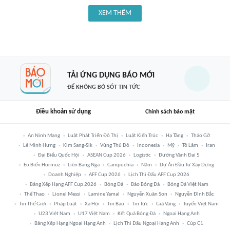
XEM THÊM
TẢI ỨNG DỤNG BÁO MỚI
ĐỂ KHÔNG BỎ SÓT TIN TỨC
Điều khoản sử dụng
Chính sách bảo mật
An Ninh Mạng
Luật Phát Triển Đô Thị
Luật Kiến Trúc
Hạ Tầng
Tháo Gỡ
Lê Minh Hưng
Kim Sang-Sik
Vùng Thủ Đô
Indonesia
Mỹ
Tô Lâm
Iran
Đại Biểu Quốc Hội
ASEAN Cup 2026
Logistic
Đường Vành Đai 5
Eo Biển Hormuz
Liên Bang Nga
Campuchia
Năm
Dự Án Đầu Tư Xây Dựng
Doanh Nghiệp
AFF Cup 2026
Lịch Thi Đấu AFF Cup 2026
Bảng Xếp Hạng AFF Cup 2026
Bóng Đá
Báo Bóng Đá
Bóng Đá Việt Nam
Thể Thao
Lionel Messi
Lamine Yamal
Nguyễn Xuân Son
Nguyễn Đình Bắc
Tin Thế Giới
Pháp Luật
Xã Hội
Tin Bão
Tin Tức
Giá Vàng
Tuyển Việt Nam
U23 Việt Nam
U17 Việt Nam
Kết Quả Bóng Đá
Ngoại Hạng Anh
Bảng Xếp Hạng Ngoại Hạng Anh
Lịch Thi Đấu Ngoại Hạng Anh
Cúp C1