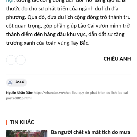
hội
, tương tác cộng đồng đến đổi mới sáng tạo sẽ là
thước đo cho sự phát triển của ngành du lịch địa
phương. Qua đó, đưa du lịch cộng đồng trở thành trụ
cột quan trọng, góp phần giúp Lào Cai vươn mình trở
thành điểm đến hàng đầu khu vực, dẫn dắt sự tăng
trưởng xanh của toàn vùng Tây Bắc.
CHIÊU ANH
Lào Cai
Nguồn
Nhân Dân
:
https://nhandan.vn/chat-lieu-quy-de-phat-trien-du-lich-lao-cai-
post968015.html
TIN KHÁC
Ba người chết và mất tích do mưa