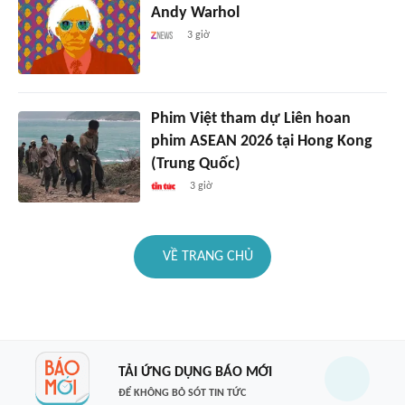
Andy Warhol
3 giờ
Phim Việt tham dự Liên hoan
phim ASEAN 2026 tại Hong Kong
(Trung Quốc)
3 giờ
VỀ TRANG CHỦ
TẢI ỨNG DỤNG BÁO MỚI
ĐỂ KHÔNG BỎ SÓT TIN TỨC