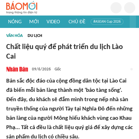
NÓNG
MỚI
VIDEO
CHỦ ĐỀ
#ASEAN Cup 2026
#Trí tuệ nhân tạo
#Mỹ - Iran
#Khám phá Việt Nam
VĂN HÓA
DU LỊCH
#Khám phá thế giới
Chất liệu quý để phát triển du lịch Lào
Cai
09/6/2026
Gốc
Bản sắc độc đáo của cộng đồng dân tộc tại Lào Cai
đã biến mỗi bản làng thành một 'bảo tàng sống'.
Đến đây, du khách sẽ đắm mình trong nếp nhà sàn
truyền thống của người Tày tại Nghĩa Đô đến những
bản làng của người Mông hiếu khách vùng cao Khau
Phạ... Tất cả đều là chất liệu quý giá để xây dựng các
sản phẩm du lịch có chiều sâu.