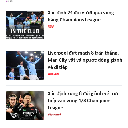
Xác định 24 đội vượt qua vòng
bảng Champions League
Liverpool đứt mạch 8 trận thắng,
Man City vất vả ngược dòng giành
vé đi tiếp
Xác định xong 8 đội giành vé trực
tiếp vào vòng 1/8 Champions
League