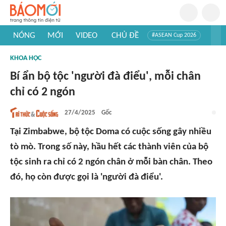
NÓNG
MỚI
VIDEO
CHỦ ĐỀ
#ASEAN Cup 2026
#Trí tuệ nhân tạo
#Mỹ - Iran
#Khám phá Việt Nam
KHOA HỌC
#Khám phá thế giới
Bí ẩn bộ tộc 'người đà điểu', mỗi chân
chỉ có 2 ngón
27/4/2025
Gốc
Tại Zimbabwe, bộ tộc Doma có cuộc sống gây nhiều
tò mò. Trong số này, hầu hết các thành viên của bộ
tộc sinh ra chỉ có 2 ngón chân ở mỗi bàn chân. Theo
đó, họ còn được gọi là 'người đà điểu'.