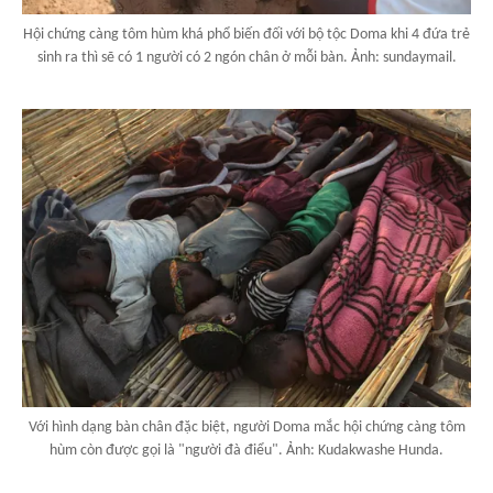
Hội chứng càng tôm hùm khá phổ biến đối với bộ tộc Doma khi 4 đứa trẻ
sinh ra thì sẽ có 1 người có 2 ngón chân ở mỗi bàn. Ảnh: sundaymail.
Với hình dạng bàn chân đặc biệt, người Doma mắc hội chứng càng tôm
hùm còn được gọi là "người đà điểu". Ảnh: Kudakwashe Hunda.