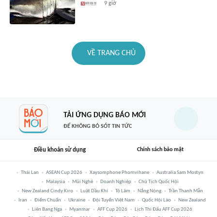
9 giờ
VỀ TRANG CHỦ
TẢI ỨNG DỤNG BÁO MỚI
ĐỂ KHÔNG BỎ SÓT TIN TỨC
Điều khoản sử dụng
Chính sách bảo mật
Thái Lan
ASEAN Cup 2026
Xaysomphone Phomvihane
Australia Sam Mostyn
Malaysia
Mũi Nghê
Doanh Nghiệp
Chủ Tịch Quốc Hội
New Zealand Cindy Kiro
Luật Dầu Khí
Tô Lâm
Nắng Nóng
Trần Thanh Mẫn
Iran
Điểm Chuẩn
Ukraine
Đội Tuyển Việt Nam
Quốc Hội Lào
New Zealand
Liên Bang Nga
Myanmar
AFF Cup 2026
Lịch Thi Đấu AFF Cup 2026