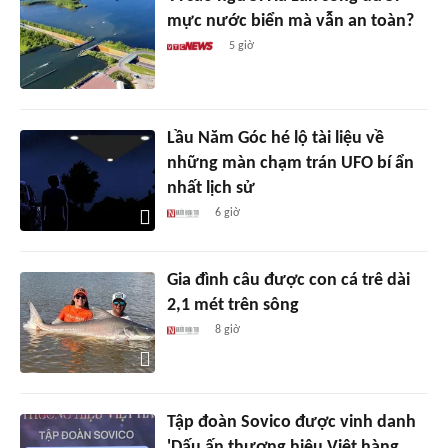
mực nước biển mà vẫn an toàn?
5 giờ
Lầu Năm Góc hé lộ tài liệu về
những màn chạm trán UFO bí ẩn
nhất lịch sử
6 giờ
Gia đình câu được con cá trê dài
2,1 mét trên sông
8 giờ
Tập đoàn Sovico được vinh danh
'Dấu ấn thương hiệu Việt hàng