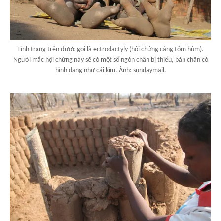
Tình trạng trên được gọi là ectrodactyly (hội chứng càng tôm hùm).
Người mắc hội chứng này sẽ có một số ngón chân bị thiếu, bàn chân có
hình dạng như cái kìm. Ảnh: sundaymail.