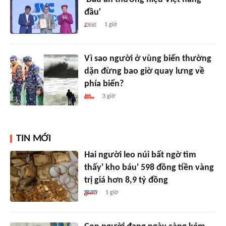
đầu'
1 giờ
Vì sao người ở vùng biển thường
dặn đừng bao giờ quay lưng về
phía biển?
3 giờ
TIN MỚI
Hai người leo núi bất ngờ tìm
thấy' kho báu' 598 đồng tiền vàng
trị giá hơn 8,9 tỷ đồng
1 giờ