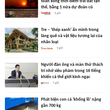
toán xong thời điểm trái đất tận
thế, bằng 1 nửa dự đoán cũ
4 giờ
Tre – 'thép xanh' ẩn mình trong
làng quê và vật liệu tương lai của
nhân loại
5 giờ
Người đàn ông và màn thử thách
trí nhớ siêu phàm trong 16 tiếng
khiến cả thế giới kinh ngạc
7 giờ
Phát hiện con cá 'khổng lồ' nặng
gần 700 kg