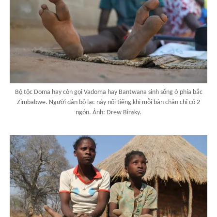
Bộ tộc Doma hay còn gọi Vadoma hay Bantwana sinh sống ở phía bắc
Zimbabwe. Người dân bộ lạc này nổi tiếng khi mỗi bàn chân chỉ có 2
ngón. Ảnh: Drew Binsky.