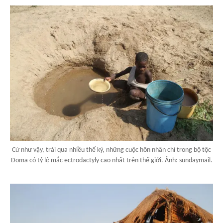
Cứ như vậy, trải qua nhiều thế kỷ, những cuộc hôn nhân chỉ trong bộ tộc
Doma có tỷ lệ mắc ectrodactyly cao nhất trên thế giới. Ảnh: sundaymail.