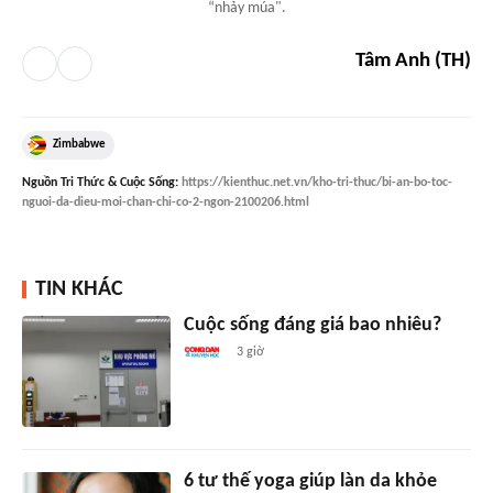
“nhảy múa".
Tâm Anh (TH)
Zimbabwe
Nguồn
Tri Thức & Cuộc Sống
:
https://kienthuc.net.vn/kho-tri-thuc/bi-an-bo-toc-
nguoi-da-dieu-moi-chan-chi-co-2-ngon-2100206.html
TIN KHÁC
Cuộc sống đáng giá bao nhiêu?
3 giờ
6 tư thế yoga giúp làn da khỏe