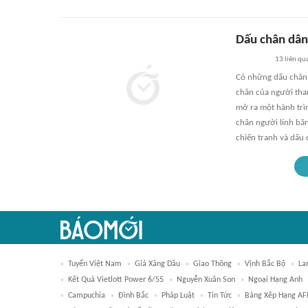
Dấu chân dân
13
liên qu
Có những dấu chân 
chân của người tha
mở ra một hành trìn
chân người lính bă
chiến tranh và dấu
Tuyển Việt Nam
Giá Xăng Dầu
Giao Thông
Vịnh Bắc Bộ
La
Kết Quả Vietlott Power 6/55
Nguyễn Xuân Son
Ngoại Hạng Anh
Campuchia
Đình Bắc
Pháp Luật
Tin Tức
Bảng Xếp Hạng AF