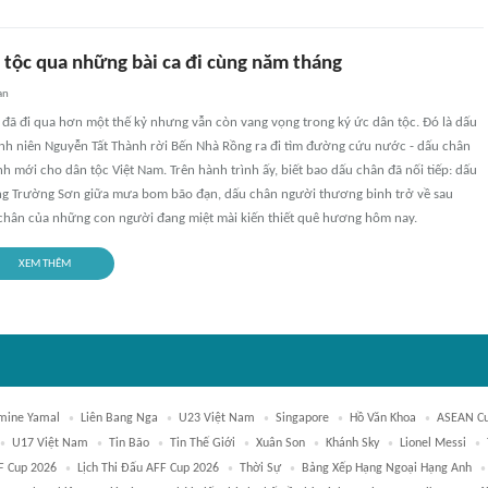
 tộc qua những bài ca đi cùng năm tháng
an
đã đi qua hơn một thế kỷ nhưng vẫn còn vang vọng trong ký ức dân tộc. Đó là dấu
nh niên Nguyễn Tất Thành rời Bến Nhà Rồng ra đi tìm đường cứu nước - dấu chân
h mới cho dân tộc Việt Nam. Trên hành trình ấy, biết bao dấu chân đã nối tiếp: dấu
ng Trường Sơn giữa mưa bom bão đạn, dấu chân người thương binh trở về sau
 chân của những con người đang miệt mài kiến thiết quê hương hôm nay.
XEM THÊM
mine Yamal
Liên Bang Nga
U23 Việt Nam
Singapore
Hồ Văn Khoa
ASEAN Cu
U17 Việt Nam
Tin Bão
Tin Thế Giới
Xuân Son
Khánh Sky
Lionel Messi
F Cup 2026
Lịch Thi Đấu AFF Cup 2026
Thời Sự
Bảng Xếp Hạng Ngoại Hạng Anh