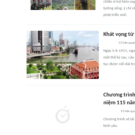
chiến sĩ trẻ hôm na
tưởng sống, ý chí r
phát triển mới.
Khát vọng từ
13
liên qua
Ngày 5-6-1911, ngư
một thế kỷ sau, câu
tục được nối dài tr
Chương trình
niệm 115 năm
13
liên qu
Chương trình sẽ tái 
kính yêu.