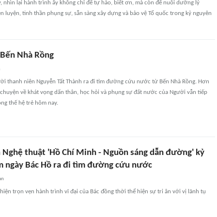
y, nhìn lại hành trình ấy không chỉ để tự hào, biết ơn, mà còn để nuôi dưỡng lý
èn luyện, tinh thần phụng sự, sẵn sàng xây dựng và bảo vệ Tổ quốc trong kỷ nguyên
 Bến Nhà Rồng
n
ời thanh niên Nguyễn Tất Thành ra đi tìm đường cứu nước từ Bến Nhà Rồng. Hơn
 chuyện về khát vọng dấn thân, học hỏi và phụng sự đất nước của Người vẫn tiếp
ong thế hệ trẻ hôm nay.
 Nghệ thuật 'Hồ Chí Minh - Nguồn sáng dẫn đường' kỷ
 ngày Bác Hồ ra đi tìm đường cứu nước
an
hiện trọn vẹn hành trình vĩ đại của Bác đồng thời thể hiện sự tri ân với vị lãnh tụ