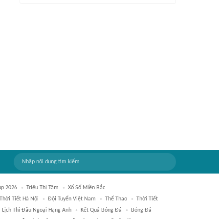
p 2026
Triệu Thị Tâm
Xổ Số Miền Bắc
Thời Tiết Hà Nội
Đội Tuyển Việt Nam
Thể Thao
Thời Tiết
Lịch Thi Đấu Ngoại Hạng Anh
Kết Quả Bóng Đá
Bóng Đá