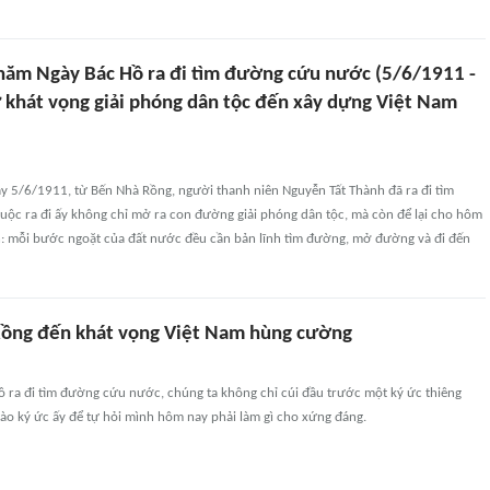
năm Ngày Bác Hồ ra đi tìm đường cứu nước (5/6/1911 -
 khát vọng giải phóng dân tộc đến xây dựng Việt Nam
y 5/6/1911, từ Bến Nhà Rồng, người thanh niên Nguyễn Tất Thành đã ra đi tìm
ộc ra đi ấy không chỉ mở ra con đường giải phóng dân tộc, mà còn để lại cho hôm
n: mỗi bước ngoặt của đất nước đều cần bản lĩnh tìm đường, mở đường và đi đến
ồng đến khát vọng Việt Nam hùng cường
ồ ra đi tìm đường cứu nước, chúng ta không chỉ cúi đầu trước một ký ức thiêng
 vào ký ức ấy để tự hỏi mình hôm nay phải làm gì cho xứng đáng.