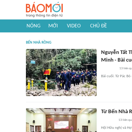
NÓNG
MỚI
VIDEO
CHỦ ĐỀ
BẾN NHÀ RỒNG
Nguyễn Tất T
Minh - Bài cu
13
liên q
Bài cuối: Từ Pác Bó
Từ Bến Nhà R
13
liên qu
Hội Hữu nghị và Hợ