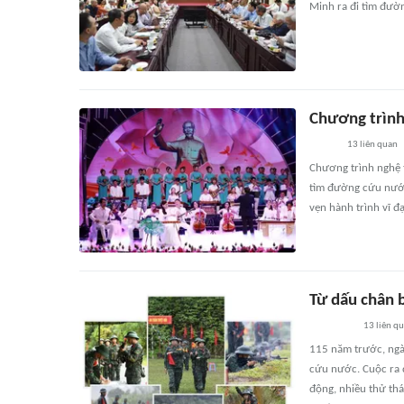
Minh ra đi tìm đườ
Chương trình
13
liên quan
Chương trình nghệ 
tìm đường cứu nước 
vẹn hành trình vĩ đạ
Từ dấu chân 
13
liên q
115 năm trước, ngà
cứu nước. Cuộc ra đ
động, nhiều thử thá