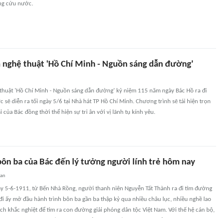
ng cứu nước.
 nghệ thuật 'Hồ Chí Minh - Nguồn sáng dẫn đường'
thuật 'Hồ Chí Minh - Nguồn sáng dẫn đường' kỷ niệm 115 năm ngày Bác Hồ ra đi
sẽ diễn ra tối ngày 5/6 tại Nhà hát TP Hồ Chí Minh. Chương trình sẽ tái hiện trọn
i của Bác đồng thời thể hiện sự tri ân với vị lãnh tụ kính yêu.
bôn ba của Bác đến lý tưởng người lính trẻ hôm nay
uan
y 5-6-1911, từ Bến Nhà Rồng, người thanh niên Nguyễn Tất Thành ra đi tìm đường
i ấy mở đầu hành trình bôn ba gần ba thập kỷ qua nhiều châu lục, nhiều nghề lao
ch khắc nghiệt để tìm ra con đường giải phóng dân tộc Việt Nam. Với thế hệ cán bộ,