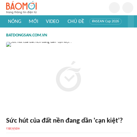
NÓNG
MỚI
VIDEO
CHỦ ĐỀ
#ASEAN Cup 2026
#Trí tuệ nhân tạo
#Mỹ - Iran
#Khám phá Việt Nam
BATDONGSAN.COM.VN
#Khám phá thế giới
Sức hút của đất nền đang dần 'cạn kiệt'?